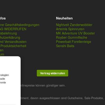
nfos
Neuheiten
ine Geschäftsbedingungen
Nightveit Zanderwobbler
AG WIDERRUFEN
Artemis Spinnruten
fsbelehrung
MK Adventure UV Booster
hutzerklärung
Royber Gummifische
und Versandkosten
Powerbait Forellenteige
Produktsicherheit
Senshi Baits
en
sum
Vertrag widerrufen
nologien
bsite
immte
stner. Unsere Onlinepreise können günstiger sein.
 das gesamte Sortiment, davon ausgeschlossen sind Gutscheine, Sale-Produkte, 