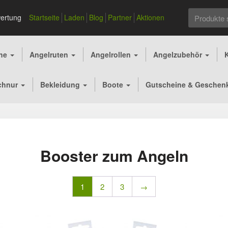
Suchen
ertung
Startseite
Laden
Blog
Partner
Aktionen
nach:
che
Angelruten
Angelrollen
Angelzubehör
chnur
Bekleidung
Boote
Gutscheine & Geschen
Booster zum Angeln
1
2
3
→