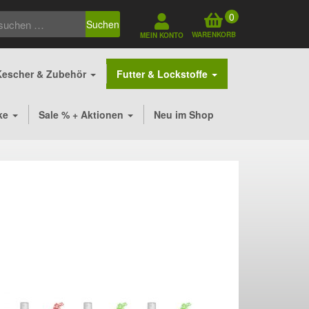
0
Suchen
WARENKORB
MEIN KONTO
Kescher & Zubehör
Futter & Lockstoffe
ke
Sale % + Aktionen
Neu im Shop