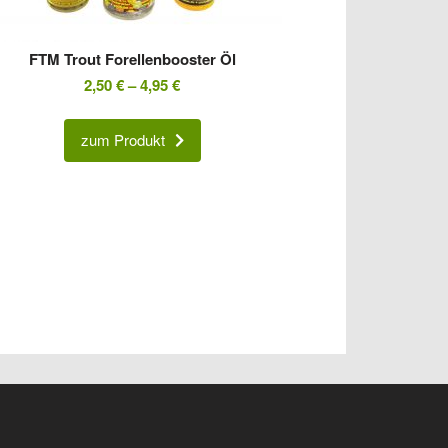
FTM Trout Forellenbooster Öl
2,50
€
–
4,95
€
zum Produkt