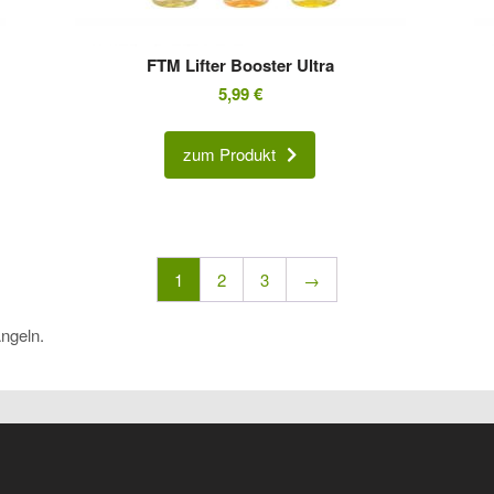
FTM Lifter Booster Ultra
5,99
€
zum Produkt
1
2
3
→
ngeln.