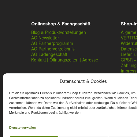
Onlineshop & Fachgeschäft
Shop-I
Blog & Produktvorstellungen
Allgeme
AG Newsletter
VERTR
AG Partnerprogramm
Widerru
AG Partnerverzeichnis
Datensc
AG Ladengeschäft
Liefer- 
Kontakt | Öffnungszeiten | Adresse
GPSR – 
Zahlung
Impres
Datenschutz & Cookies
Um dir ein optimales Erlebnis in unserem Shop zu bieten, verwenden wir Cookies, um
Geräteinformationen zu speichern und/oder darauf zuzugreifen. Wenn du diesen Tech
zustimmst, können wir Daten wie das Surfverhalten oder eindeutige IDs auf dieser We
verarbeiten. Wenn du deine Zustimmung nicht erteilst oder zurückziehst, können best
* Streichpreise sind reguläre Ladenpreise von Angelshop Ger
Merkmale und Funktionen beeinträchtigt werden.
Dienste verwalten
Affiliate, Partner Rabatt-Codes und Aktionscodes gelten für
Wert-Gutschein-Codes gelten für das gesamte Sortiment.