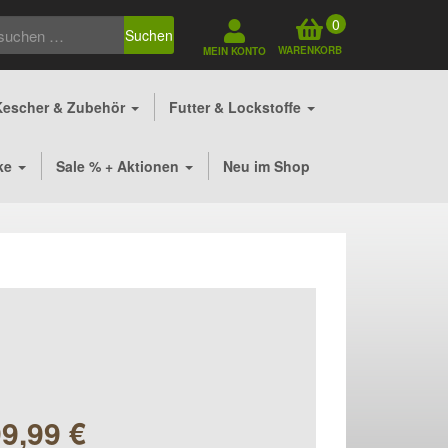
0
Suchen
WARENKORB
MEIN KONTO
Kescher & Zubehör
Futter & Lockstoffe
ke
Sale % + Aktionen
Neu im Shop
99,99
€