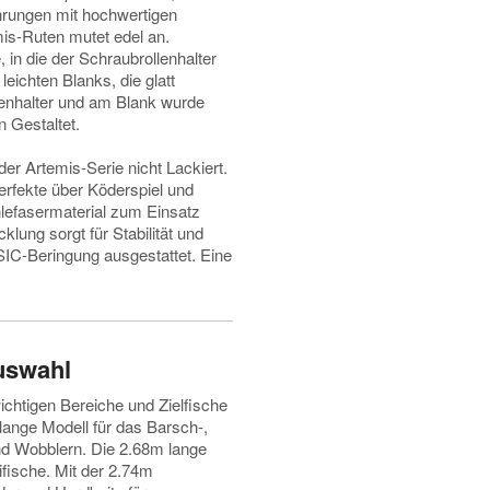
ahrungen mit hochwertigen
mis-Ruten mutet edel an.
 in die der Schraubrollenhalter
leichten Blanks, die glatt
llenhalter und am Blank wurde
n Gestaltet.
er Artemis-Serie nicht Lackiert.
erfekte über Köderspiel und
hlefasermaterial zum Einsatz
klung sorgt für Stabilität und
-SIC-Beringung ausgestattet. Eine
uswahl
ichtigen Bereiche und Zielfische
lange Modell für das Barsch-,
nd Wobblern. Die 2.68m lange
fische. Mit der 2.74m