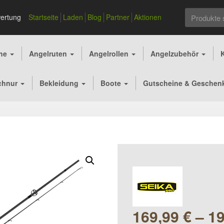
Suchen
ertung
Startseite
Laden
Blog
Partner
Aktionen
nach:
che
Angelruten
Angelrollen
Angelzubehör
chnur
Bekleidung
Boote
Gutscheine & Geschen
169,99
€
–
1