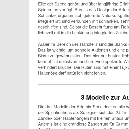
Elite der Szene gehört und über langjährige Erf
Spinnruten verfügt. Bereits das Design der Arte
Schlanke, ergonomisch geformte Naturkorkgriffe,
integriert ist, sind verbunden mit schlanken, sehr 
geschliffen sind. Selbst die Beschriftung am Ro
liebevoll mit in die Lackierung integrierten Zeiche
Außer im Bereich des Handteils sind die Blanks d
Das ist wichtig, um schnelle Aktionen und eine p
Bisse zu gewährleisten. Das hier nur bestes Ko
kommt, ist selbstverständlich. Eine spetzielle Wic
verhindert Brüche. Die Ruten sind mit einer Fuji
Hakenöse darf natürlich nicht fehlen.
3 Modelle zur A
Die drei Modelle der Artemis-Serie decken alle w
der Spinnfischens ab. So eignet sich das 2.54m 
Zander- oder Rapfenangeln mit kleinen Shads u
Artemis ist eine grandiose Zanderrute für Gummi