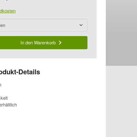
dkosten
In den Warenkorb
odukt-Details
o
kelt
rhältlich