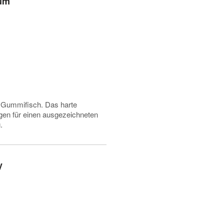
ium
m Gummifisch. Das harte
gen für einen ausgezeichneten
.
y