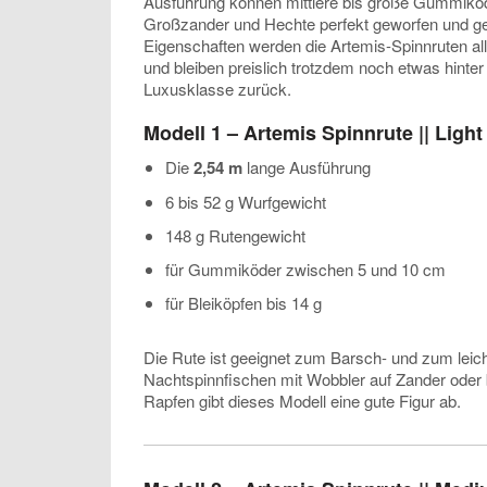
Ausführung können mittlere bis große Gummiköd
Großzander und Hechte perfekt geworfen und ge
Eigenschaften werden die Artemis-Spinnruten a
und bleiben preislich trotzdem noch etwas hinte
Luxusklasse zurück.
Modell 1 – Artemis Spinnrute || Light
Die
2,54 m
lange Ausführung
6 bis 52 g Wurfgewicht
148 g Rutengewicht
für Gummiköder zwischen 5 und 10 cm
für Bleiköpfen bis 14 g
Die Rute ist geeignet zum Barsch- und zum lei
Nachtspinnfischen mit Wobbler auf Zander oder
Rapfen gibt dieses Modell eine gute Figur ab.