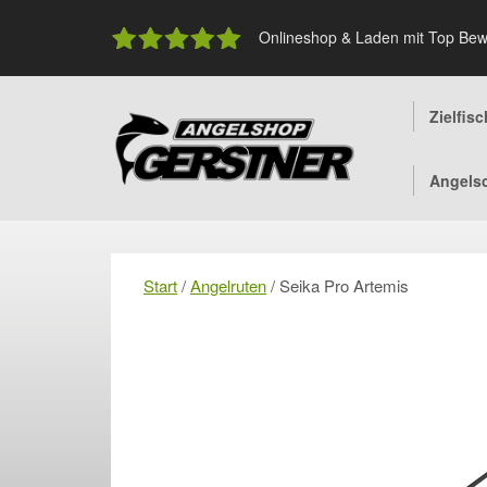
Skip
to
Onlineshop & Laden mit Top Bew
content
Zielfis
Angels
Start
/
Angelruten
/ Seika Pro Artemis