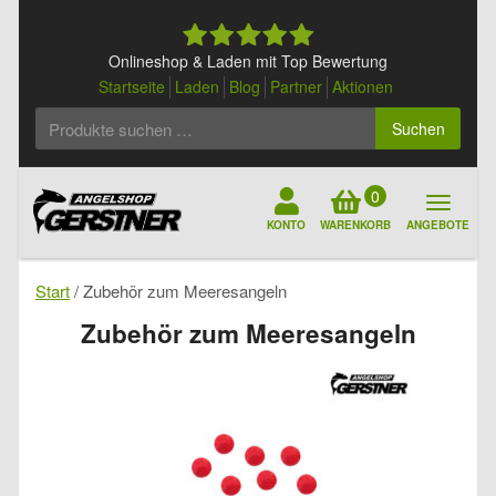
Skip
to
content
Onlineshop & Laden mit Top Bewertung
Startseite
Laden
Blog
Partner
Aktionen
Suchen
Suchen
nach:
0
KONTO
WARENKORB
ANGEBOTE
Start
/ Zubehör zum Meeresangeln
Zubehör zum Meeresangeln