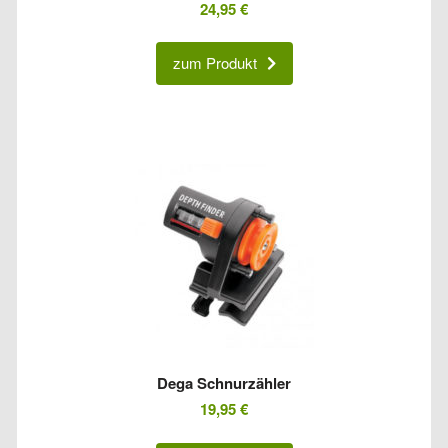
24,95
€
zum Produkt
Dega Schnurzähler
19,95
€