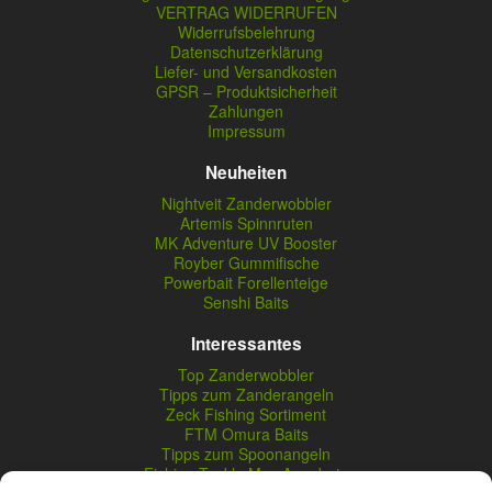
VERTRAG WIDERRUFEN
Widerrufsbelehrung
Datenschutzerklärung
Liefer- und Versandkosten
GPSR – Produktsicherheit
Zahlungen
Impressum
Neuheiten
Nightveit Zanderwobbler
Artemis Spinnruten
MK Adventure UV Booster
Royber Gummifische
Powerbait Forellenteige
Senshi Baits
Interessantes
Top Zanderwobbler
Tipps zum Zanderangeln
Zeck Fishing Sortiment
FTM Omura Baits
Tipps zum Spoonangeln
Fishing Tackle Max Angebote