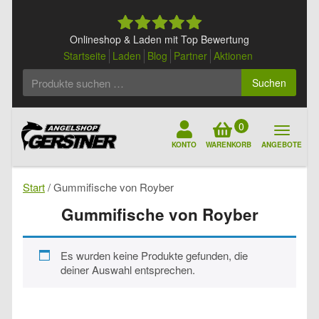
Skip
to
content
Onlineshop & Laden mit Top Bewertung
Startseite
Laden
Blog
Partner
Aktionen
Suchen
Suchen
nach:
0
KONTO
WARENKORB
ANGEBOTE
Start
/ Gummifische von Royber
Gummifische von Royber
Es wurden keine Produkte gefunden, die
deiner Auswahl entsprechen.