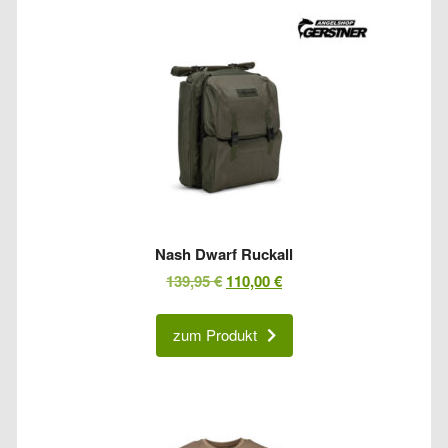
Nash Dwarf Ruckall
Ursprünglicher
Aktueller
139,95
€
110,00
€
Preis
Preis
war:
ist:
zum Produkt
139,95 €
110,00 €.