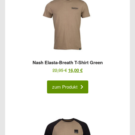
Nash Elasta-Breath T-Shirt Green
Ursprünglicher
Aktueller
22,95
€
16,00
€
Preis
Preis
war:
ist:
zum Produkt
22,95 €
16,00 €.