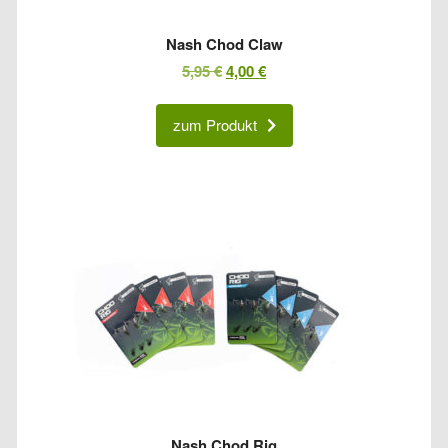
Nash Chod Claw
Ursprünglicher
Aktueller
5,95
€
4,00
€
Preis
Preis
war:
ist:
zum Produkt
5,95 €
4,00 €.
Nash Chod Rig