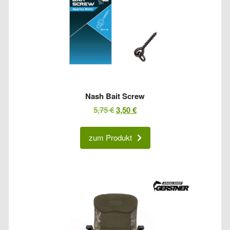
Nash Bait Screw
Ursprünglicher
Aktueller
5,75
€
3,50
€
Preis
Preis
war:
ist:
zum Produkt
5,75 €
3,50 €.