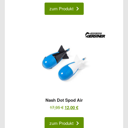
war:
ist:
zum Produkt
5,95 €
3,00 €.
Nash Dot Spod Air
Ursprünglicher
Aktueller
17,95
€
12,00
€
Preis
Preis
war:
ist:
zum Produkt
17,95 €
12,00 €.