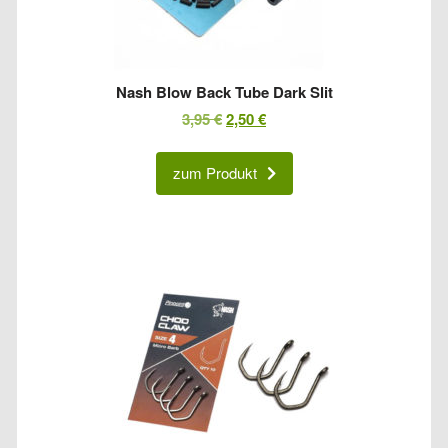
Nash Blow Back Tube Dark Slit
Ursprünglicher
Aktueller
3,95
€
2,50
€
Preis
Preis
war:
ist:
zum Produkt
3,95 €
2,50 €.