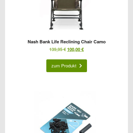
Nash Bank Life Reclining Chair Camo
Ursprünglicher
Aktueller
139,95
€
100,00
€
Preis
Preis
war:
ist:
zum Produkt
139,95 €
100,00 €.