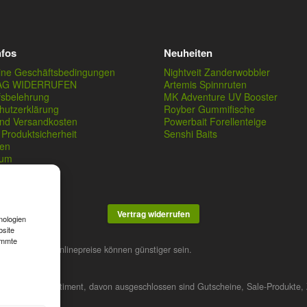
nfos
Neuheiten
ine Geschäftsbedingungen
Nightveit Zanderwobbler
AG WIDERRUFEN
Artemis Spinnruten
fsbelehrung
MK Adventure UV Booster
hutzerklärung
Royber Gummifische
und Versandkosten
Powerbait Forellenteige
Produktsicherheit
Senshi Baits
en
sum
Vertrag widerrufen
nologien
bsite
immte
stner. Unsere Onlinepreise können günstiger sein.
 das gesamte Sortiment, davon ausgeschlossen sind Gutscheine, Sale-Produkte, 