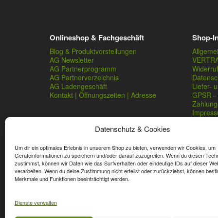
Onlineshop & Fachgeschäft
Shop-I
Blog & Produktvorstellungen
Allgeme
AG Newsletter
VERTR
AG Partnerprogramm
Widerru
AG Partnerverzeichnis
Datensc
AG Ladengeschäft
Liefer- 
Kontakt | Öffnungszeiten | Adresse
GPSR – 
Zahlung
Impres
Datenschutz & Cookies
Um dir ein optimales Erlebnis in unserem Shop zu bieten, verwenden wir Cookies, um
Geräteinformationen zu speichern und/oder darauf zuzugreifen. Wenn du diesen Tech
zustimmst, können wir Daten wie das Surfverhalten oder eindeutige IDs auf dieser We
verarbeiten. Wenn du deine Zustimmung nicht erteilst oder zurückziehst, können best
* Streichpreise sind reguläre Ladenpreise von Angelshop Ger
Merkmale und Funktionen beeinträchtigt werden.
Dienste verwalten
Affiliate, Partner Rabatt-Codes und Aktionscodes gelten für
Wert-Gutschein-Codes gelten für das gesamte Sortiment.