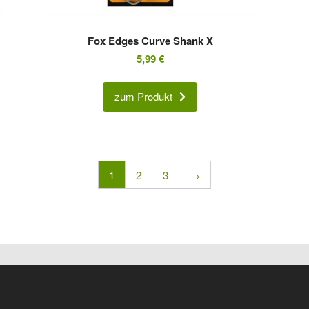
Fox Edges Curve Shank X
5,99
€
zum Produkt
1
2
3
→