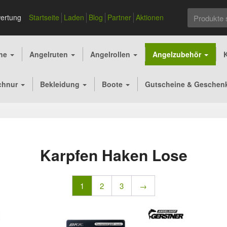
Suchen
ertung
Startseite
Laden
Blog
Partner
Aktionen
nach:
che
Angelruten
Angelrollen
Angelzubehör
chnur
Bekleidung
Boote
Gutscheine & Geschen
Karpfen Haken Lose
1
2
3
→