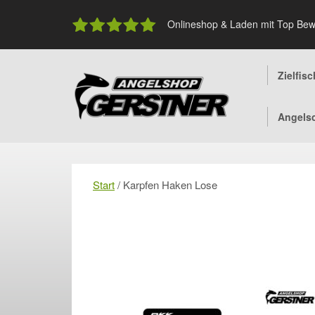
Skip
to
Onlineshop & Laden mit Top Bew
content
Zielfis
Angels
Start
/ Karpfen Haken Lose