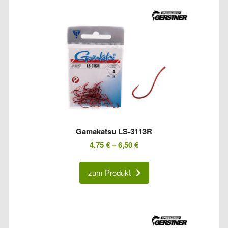
Gamakatsu LS-3113R
4,75
€
–
6,50
€
zum Produkt