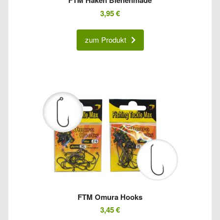
FTM Haken Bienenmade
3,95
€
zum Produkt
FTM Omura Hooks
3,45
€