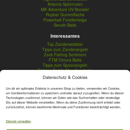
Artemis Spinnruten
MK Adventure UV Booster
Royber Gummifische
Powerbait Forellenteige
Senshi Baits
Interessantes
Top Zanderwobbler
Tipps zum Zanderangeln
Zeck Fishing Sortiment
FTM Omura Baits
Tipps zum Spoonangeln
Fishing Tackle Max Angebote
Seika Pro Produkte
Datenschutz & Cookies
Nightveit Zanderwobbler
Um dir ein optimales Erlebnis in unserem Shop zu bieten, verwenden wir Cookies,
um Geräteinformationen zu speichern und/oder darauf zuzugreifen. Wenn du diesen
Technologien zustimmst, können wir Daten wie das Surfverhalten oder eindeutige
Vertrag widerrufen
IDs auf dieser Website verarbeiten. Wenn du deine Zustimmung nicht erteilst oder
zurückziehst, können bestimmte Merkmale und Funktionen beeinträchtigt werden.
* Streichpreise sind reguläre Ladenpreise von Angelshop Gerstner.
Unsere Onlinepreise können günstiger sein.
Dienste verwalten