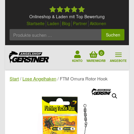
Skip
to
content
Onlineshop & Laden mit Top Bewertung
Startseite
Laden
Blog
Partner
Aktionen
Suchen
Suchen
nach:
0
KONTO
WARENKORB
ANGEBOTE
Start
/
Lose Angelhaken
/ FTM Omura Rotor Hook