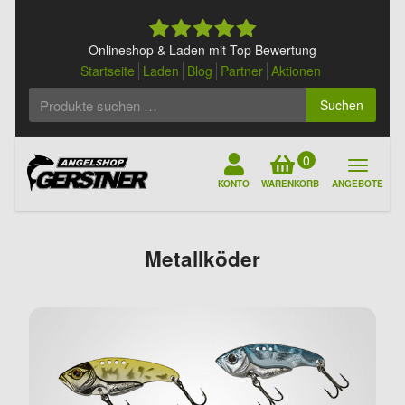
Skip
to
content
Onlineshop & Laden mit Top Bewertung
Startseite
Laden
Blog
Partner
Aktionen
Suchen
Suchen
nach:
0
KONTO
WARENKORB
ANGEBOTE
Metallköder