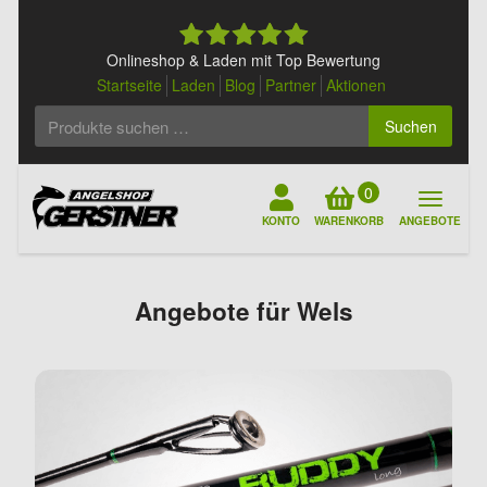
Skip
to
content
Onlineshop & Laden mit Top Bewertung
Startseite
Laden
Blog
Partner
Aktionen
Suchen
Suchen
nach:
0
KONTO
WARENKORB
ANGEBOTE
Angebote für Wels