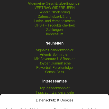
Allgemeine Geschäftsbedingungen
VERTRAG WIDERRUFEN
Widerrufsbelehrung
Datenschutzerklärung
Liefer- und Versandkosten
GPSR – Produktsicherheit
Zahlungen
Impressum
Neuheiten
Nightveit Zanderwobbler
Artemis Spinnruten
MK Adventure UV Booster
Royber Gummifische
Powerbait Forellenteige
Senshi Baits
Interessantes
Top Zanderwobbler
Tipps zum Zanderangeln
Zeck Fishing Sortiment
Datenschutz & Cookies
FTM Omura Baits
Tipps zum Spoonangeln