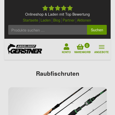
Skip
to
content
Onlineshop & Laden mit Top Bewertung
Startseite
Laden
Blog
Partner
Aktionen
Suchen
Suchen
nach:
0
KONTO
WARENKORB
ANGEBOTE
Raubfischruten