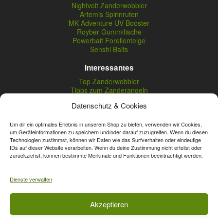
Nightveit Zanderwobbler
Artemis Spinnruten
MK Adventure UV Booster
Royber Gummifische
Powerbait Forellenteige
Senshi Baits
Interessantes
Top Zanderwobbler
Tipps zum Zanderangeln
Zeck Fishing Sortiment
Datenschutz & Cookies
FTM Omura Baits
Tipps zum Spoonangeln
Fishing Tackle Max Angebote
Um dir ein optimales Erlebnis in unserem Shop zu bieten, verwenden wir Cookies,
um Geräteinformationen zu speichern und/oder darauf zuzugreifen. Wenn du diesen
Seika Pro Produkte
Technologien zustimmst, können wir Daten wie das Surfverhalten oder eindeutige
Nightveit Zanderwobbler
IDs auf dieser Website verarbeiten. Wenn du deine Zustimmung nicht erteilst oder
zurückziehst, können bestimmte Merkmale und Funktionen beeinträchtigt werden.
Vertrag widerrufen
Dienste verwalten
* Streichpreise sind reguläre Ladenpreise von Angelshop Gerstner.
Akzeptieren
Unsere Onlinepreise können günstiger sein.