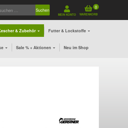
0
Suchen
WARENKORB
MEIN KONTO
Kescher & Zubehör
Futter & Lockstoffe
ke
Sale % + Aktionen
Neu im Shop