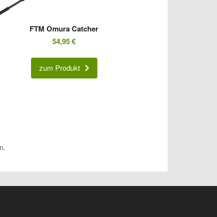
FTM Omura Catcher
54,95
€
zum Produkt
n.