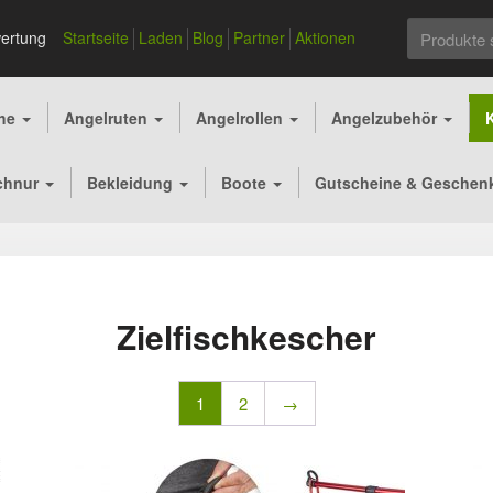
Suchen
ertung
Startseite
Laden
Blog
Partner
Aktionen
nach:
che
Angelruten
Angelrollen
Angelzubehör
chnur
Bekleidung
Boote
Gutscheine & Geschen
Zielfischkescher
1
2
→