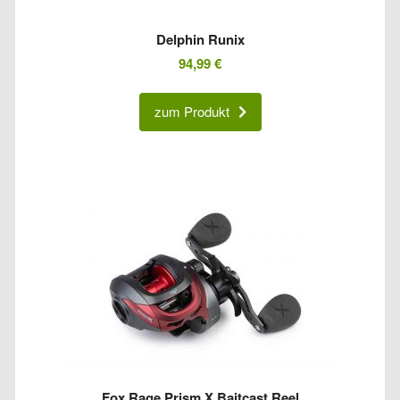
Delphin Runix
94,99
€
zum Produkt
Fox Rage Prism X Baitcast Reel