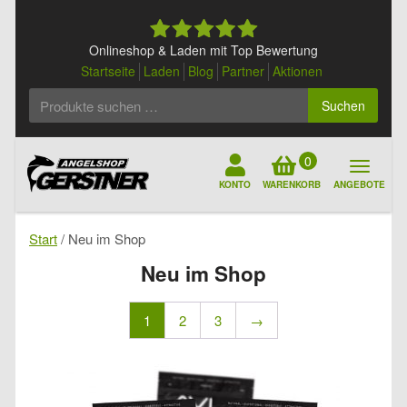
Skip
to
content
Onlineshop & Laden mit Top Bewertung
Startseite
Laden
Blog
Partner
Aktionen
Suchen
Suchen
nach:
0
KONTO
WARENKORB
ANGEBOTE
Start
/ Neu im Shop
Neu im Shop
1
2
3
→