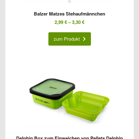
Balzer Matzes Stehaufmännchen
2,99
€
–
3,30
€
zum Produkt
Delphin Box zum Einweichen von Pellets Delphin