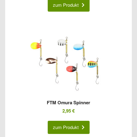
war:
ist:
zum Produkt
4,70 €
3,95 €.
FTM Omura Spinner
2,95
€
zum Produkt