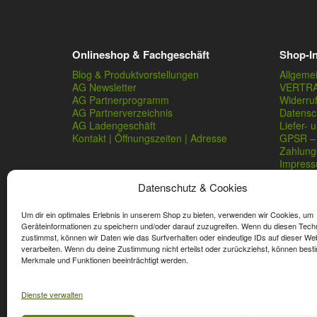
Onlineshop & Fachgeschäft
Shop-I
Blog & Produktvorstellungen
Allgeme
AG Newsletter
VERTR
AG Partnerprogramm
Widerru
AG Partnerverzeichnis
Datensc
AG Ladengeschäft
Liefer- 
Kontakt | Öffnungszeiten | Adresse
GPSR – 
Zahlung
Impres
Datenschutz & Cookies
Um dir ein optimales Erlebnis in unserem Shop zu bieten, verwenden wir Cookies, um
Geräteinformationen zu speichern und/oder darauf zuzugreifen. Wenn du diesen Tech
zustimmst, können wir Daten wie das Surfverhalten oder eindeutige IDs auf dieser We
verarbeiten. Wenn du deine Zustimmung nicht erteilst oder zurückziehst, können best
* Streichpreise sind reguläre Ladenpreise von Angelshop Ger
Merkmale und Funktionen beeinträchtigt werden.
Dienste verwalten
Affiliate, Partner Rabatt-Codes und Aktionscodes gelten für
Wert-Gutschein-Codes gelten für das gesamte Sortiment.