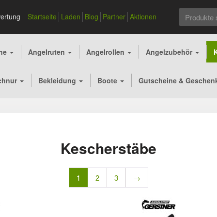
Suchen
ertung
Startseite
Laden
Blog
Partner
Aktionen
nach:
che
Angelruten
Angelrollen
Angelzubehör
chnur
Bekleidung
Boote
Gutscheine & Geschen
Kescherstäbe
1
2
3
→