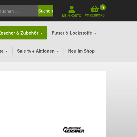
0
Suchen
WARENKORB
MEIN KONTO
Kescher & Zubehör
Futter & Lockstoffe
ke
Sale % + Aktionen
Neu im Shop