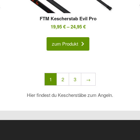
FTM Kescherstab Evil Pro
19,95
€
–
24,95
€
zum Produkt
1
2
3
→
Hier findest du Kescherstäbe zum Angeln.