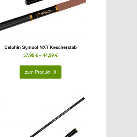
Delphin Symbol NXT Kescherstab
37,99
€
–
44,99
€
zum Produkt