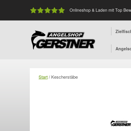
Skip
to
Onlineshop & Laden mit Top Bew
content
Zielfis
Angels
Start
/ Kescherstäbe