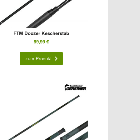
FTM Doozer Kescherstab
99,99
€
zum Produkt