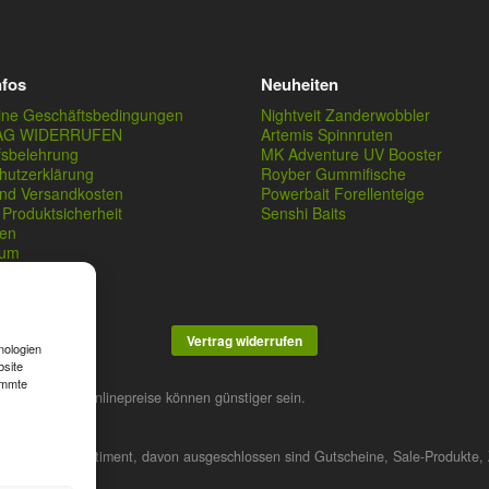
nfos
Neuheiten
ine Geschäftsbedingungen
Nightveit Zanderwobbler
AG WIDERRUFEN
Artemis Spinnruten
fsbelehrung
MK Adventure UV Booster
hutzerklärung
Royber Gummifische
und Versandkosten
Powerbait Forellenteige
Produktsicherheit
Senshi Baits
en
sum
Vertrag widerrufen
nologien
bsite
immte
stner. Unsere Onlinepreise können günstiger sein.
 das gesamte Sortiment, davon ausgeschlossen sind Gutscheine, Sale-Produkte, 