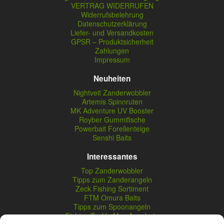
VERTRAG WIDERRUFEN
Widerrufsbelehrung
Datenschutzerklärung
Liefer- und Versandkosten
GPSR – Produktsicherheit
Zahlungen
Impressum
Neuheiten
Nightveit Zanderwobbler
Artemis Spinnruten
MK Adventure UV Booster
Royber Gummifische
Powerbait Forellenteige
Senshi Baits
Interessantes
Top Zanderwobbler
Tipps zum Zanderangeln
Zeck Fishing Sortiment
FTM Omura Baits
Tipps zum Spoonangeln
Fishing Tackle Max Angebote