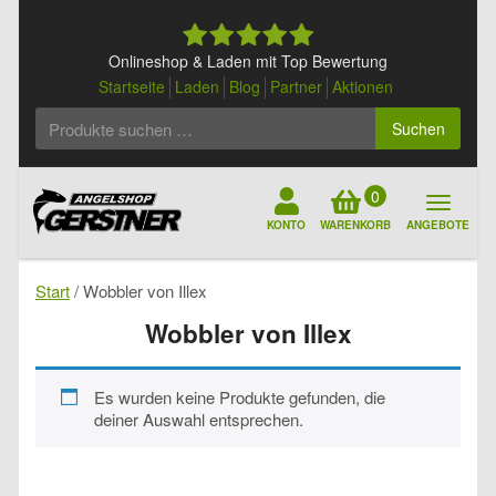
Skip
to
content
Onlineshop & Laden mit Top Bewertung
Startseite
Laden
Blog
Partner
Aktionen
Suchen
Suchen
nach:
0
KONTO
WARENKORB
ANGEBOTE
Start
/ Wobbler von Illex
Wobbler von Illex
Es wurden keine Produkte gefunden, die
deiner Auswahl entsprechen.