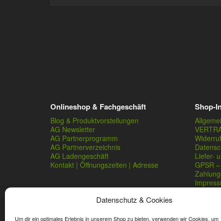
Onlineshop & Fachgeschäft
Shop-I
Blog & Produktvorstellungen
Allgeme
AG Newsletter
VERTR
AG Partnerprogramm
Widerru
AG Partnerverzeichnis
Datensc
AG Ladengeschäft
Liefer- 
Kontakt | Öffnungszeiten | Adresse
GPSR – 
Zahlung
Impres
Datenschutz & Cookies
Um dir ein optimales Erlebnis in unserem Shop zu bieten, verwenden wir Cookies, um