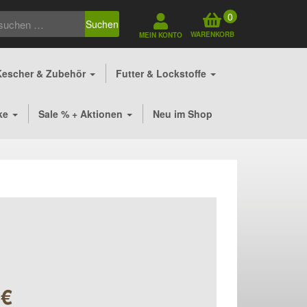
0
Suchen
WARENKORB
MEIN KONTO
Kescher & Zubehör
Futter & Lockstoffe
ke
Sale % + Aktionen
Neu im Shop
5
€