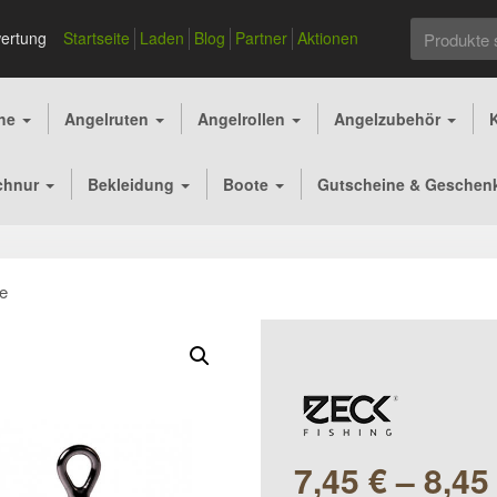
Suchen
ertung
Startseite
Laden
Blog
Partner
Aktionen
nach:
che
Angelruten
Angelrollen
Angelzubehör
chnur
Bekleidung
Boote
Gutscheine & Geschen
le
7,45
€
–
8,4