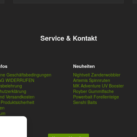
Service & Kontakt
nfos
Neuheiten
ine Geschäftsbedingungen
Nightveit Zanderwobbler
AG WIDERRUFEN
Artemis Spinnruten
fsbelehrung
MK Adventure UV Booster
hutzerklärung
Royber Gummifische
und Versandkosten
Powerbait Forellenteige
Produktsicherheit
Senshi Baits
en
sum