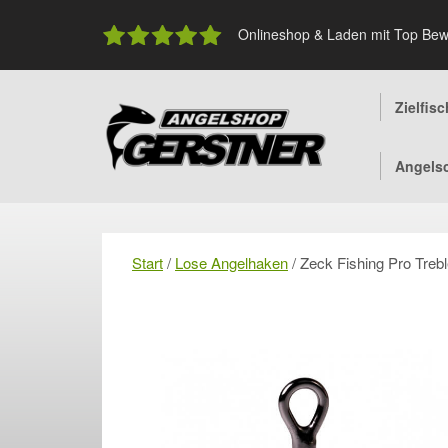
Skip
to
Onlineshop & Laden mit Top Bew
content
Zielfis
Angels
Start
/
Lose Angelhaken
/ Zeck Fishing Pro Treb