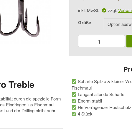
inkl. MwSt.
zzgl.
Versan
Größe
Zeck
Fishing
Pro
Treble
Menge
Pr
o Treble
Scharfe Spitze & kleiner Wid
Fischmaul
Langanhaltende Schärfe
bilität durch die spezielle Form
Enorm stabil
eres Eindringen ins Fischmaul.
Hervorragender Rostschutz
st und der Drilling bleibt sehr
4 Stück