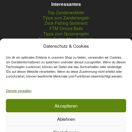
Interessantes
Top Zanderwobbler
Tipps zum Zanderangeln
Zeck Fishing Sortiment
FTM Omura Baits
Tipps zum Spoonangeln
Fishing Tackle Max Angebote
Seika Pro Produkte
Datenschutz & Cookies
Nightveit Zanderwobbler
Um dir ein optimales Erlebnis in unserem Shop zu bieten, verwenden wir Cookies,
um Geräteinformationen zu speichern und/oder darauf zuzugreifen. Wenn du diesen
Technologien zustimmst, können wir Daten wie das Surfverhalten oder eindeutige
Vertrag widerrufen
IDs auf dieser Website verarbeiten. Wenn du deine Zustimmung nicht erteilst oder
zurückziehst, können bestimmte Merkmale und Funktionen beeinträchtigt werden.
* Streichpreise sind reguläre Ladenpreise von Angelshop Gerstner.
Unsere Onlinepreise können günstiger sein.
Dienste verwalten
Affiliate, Partner Rabatt-Codes und Aktionscodes gelten für das gesamte
Akzeptieren
Sortiment, davon ausgeschlossen sind Gutscheine, Sale-Produkte, Zeck
Fishing, Daiwa, Shimano, Major Craft und A-Tec Artikel. Wert-Gutschein-
Ablehnen
Codes gelten für das gesamte Sortiment.