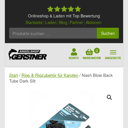
Skip
to
content
Onlineshop & Laden mit Top Bewertung
Startseite
Laden
Blog
Partner
Aktionen
Suchen
Suchen
nach:
0
KONTO
WARENKORB
ANGEBOTE
Start
/
Rigs & Rigzubehör für Karpfen
/ Nash Blow Back
Tube Dark Slit