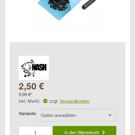
Ursprünglicher
Aktueller
2,50
€
Preis
3,95
€
Preis
inkl. MwSt.
zzgl.
Versandkosten
war:
ist:
Variante
3,95 €
2,50 €.
Nash
In den Warenkorb
Blow