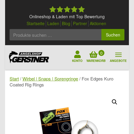
Skip
to
content
Onlineshop & Laden mit Top Bewertung
Startseite
Laden
Blog
Partner
Aktionen
Suchen
Suchen
nach:
0
KONTO
WARENKORB
ANGEBOTE
Start
/
Wirbel | Snaps | Sprengringe
/ Fox Edges Kuro
Coated Rig Rings