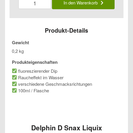
In den Warenkorb
D
Snax
Liquix
Menge
Produkt-Details
Gewicht
0,2 kg
Produkteigenschaften
fluoreszierender Dip
Raucheffekt im Wasser
verschiedene Geschmacksrichtungen
100ml / Flasche
Delphin D Snax Liquix