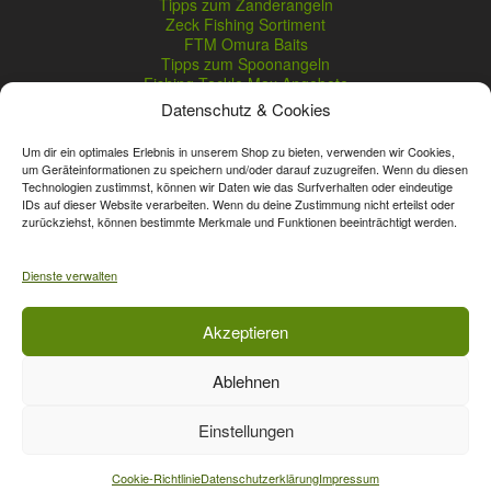
Tipps zum Zanderangeln
Zeck Fishing Sortiment
FTM Omura Baits
Tipps zum Spoonangeln
Fishing Tackle Max Angebote
Seika Pro Produkte
Datenschutz & Cookies
Nightveit Zanderwobbler
Um dir ein optimales Erlebnis in unserem Shop zu bieten, verwenden wir Cookies,
um Geräteinformationen zu speichern und/oder darauf zuzugreifen. Wenn du diesen
Technologien zustimmst, können wir Daten wie das Surfverhalten oder eindeutige
Vertrag widerrufen
IDs auf dieser Website verarbeiten. Wenn du deine Zustimmung nicht erteilst oder
zurückziehst, können bestimmte Merkmale und Funktionen beeinträchtigt werden.
* Streichpreise sind reguläre Ladenpreise von Angelshop Gerstner.
Unsere Onlinepreise können günstiger sein.
Dienste verwalten
Affiliate, Partner Rabatt-Codes und Aktionscodes gelten für das gesamte
Akzeptieren
Sortiment, davon ausgeschlossen sind Gutscheine, Sale-Produkte, Zeck
Fishing, Daiwa, Shimano, Major Craft und A-Tec Artikel. Wert-Gutschein-
Ablehnen
Codes gelten für das gesamte Sortiment.
Einstellungen
Vertrag widerrufen
Cookie-Richtlinie
Datenschutzerklärung
Impressum