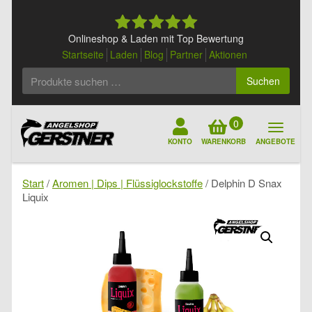
Skip
to
content
Onlineshop & Laden mit Top Bewertung
Startseite
Laden
Blog
Partner
Aktionen
Suchen
Suchen
nach:
0
KONTO
WARENKORB
ANGEBOTE
Start
/
Aromen | Dips | Flüssiglockstoffe
/ Delphin D Snax
Liquix