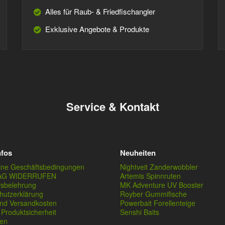
Alles für Raub- & Friedfischangler
Exklusive Angebote & Produkte
Service & Kontakt
nfos
Neuheiten
ine Geschäftsbedingungen
Nightveit Zanderwobbler
AG WIDERRUFEN
Artemis Spinnruten
fsbelehrung
MK Adventure UV Booster
hutzerklärung
Royber Gummifische
und Versandkosten
Powerbait Forellenteige
Produktsicherheit
Senshi Baits
en