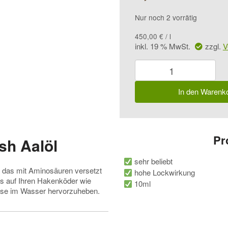
Nur noch 2 vorrätig
450,00
€
/
l
inkl. 19 % MwSt.
zzgl.
V
FTM
Amino
Flash
In den Warenk
Aalöl
Menge
Pr
sh Aalöl
sehr beliebt
 das mit Aminosäuren versetzt
hohe Lockwirkung
öls auf Ihren Hakenköder wie
10ml
ese im Wasser hervorzuheben.