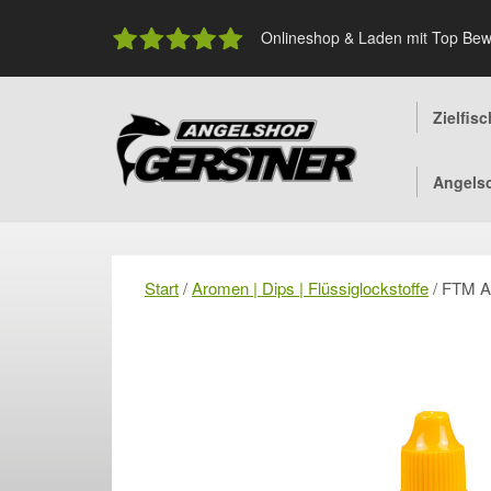
Skip
to
Onlineshop & Laden mit Top Bew
content
Zielfis
Angels
Start
/
Aromen | Dips | Flüssiglockstoffe
/ FTM A