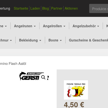
Suchen
ertung
Startseite
Laden
Blog
Partner
Aktionen
nach:
che
Angelruten
Angelrollen
Angelzubehör
chnur
Bekleidung
Boote
Gutscheine & Geschen
mino Flash Aalöl
4,50
€