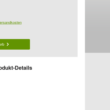
ersandkosten
orb
odukt-Details