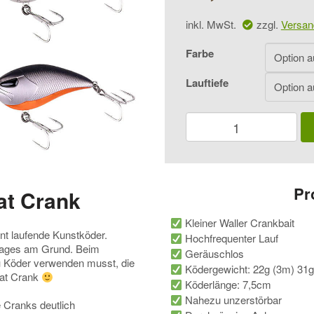
inkl. MwSt.
zzgl.
Versan
Farbe
Lauftiefe
Zeck
Fishing
Cat
Crank
Menge
Pr
at Crank
Kleiner Waller Crankbait
nt laufende Kunstköder.
Hochfrequenter Lauf
s Tages am Grund. Beim
Geräuschlos
u Köder verwenden musst, die
Ködergewicht: 22g (3m) 31g
Cat Crank
Köderlänge: 7,5cm
Nahezu unzerstörbar
 Cranks deutlich