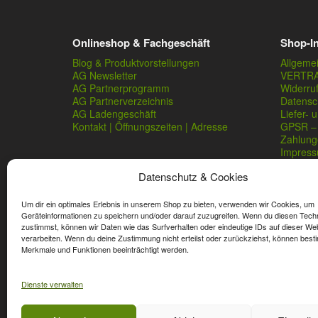
Onlineshop & Fachgeschäft
Shop-I
Blog & Produktvorstellungen
Allgeme
AG Newsletter
VERTR
AG Partnerprogramm
Widerru
AG Partnerverzeichnis
Datensc
AG Ladengeschäft
Liefer- 
Kontakt | Öffnungszeiten | Adresse
GPSR – 
Zahlung
Impres
Datenschutz & Cookies
Um dir ein optimales Erlebnis in unserem Shop zu bieten, verwenden wir Cookies, um
Geräteinformationen zu speichern und/oder darauf zuzugreifen. Wenn du diesen Tech
zustimmst, können wir Daten wie das Surfverhalten oder eindeutige IDs auf dieser We
verarbeiten. Wenn du deine Zustimmung nicht erteilst oder zurückziehst, können best
* Streichpreise sind reguläre Ladenpreise von Angelshop Ger
Merkmale und Funktionen beeinträchtigt werden.
Dienste verwalten
Affiliate, Partner Rabatt-Codes und Aktionscodes gelten für
Wert-Gutschein-Codes gelten für das gesamte Sortiment.