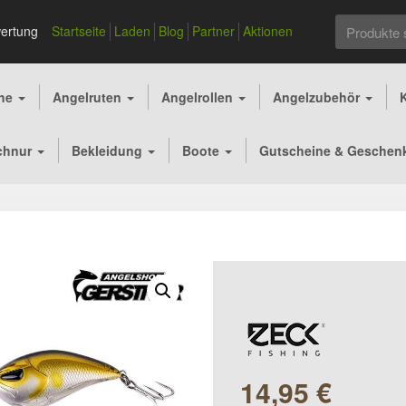
Suchen
ertung
Startseite
Laden
Blog
Partner
Aktionen
nach:
che
Angelruten
Angelrollen
Angelzubehör
chnur
Bekleidung
Boote
Gutscheine & Geschen
14,95
€