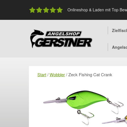
Skip
to
Onlineshop & Laden mit Top Bew
content
Zielfis
Angels
Start
/
Wobbler
/ Zeck Fishing Cat Crank