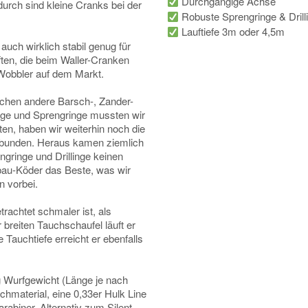
Durchgängige Achse
urch sind kleine Cranks bei der
Robuste Sprengringe & Drill
Lauftiefe 3m oder 4,5m
 auch wirklich stabil genug für
ften, die beim Waller-Cranken
r Wobbler auf dem Markt.
schen andere Barsch-, Zander-
nge und Sprengringe mussten wir
ten, haben wir weiterhin noch die
erbunden. Heraus kamen ziemlich
gringe und Drillinge keinen
bau-Köder das Beste, was wir
n vorbei.
rachtet schmaler ist, als
breiten Tauchschaufel läuft er
 Tauchtiefe erreicht er ebenfalls
g Wurfgewicht (Länge je nach
achmaterial, eine 0,33er Hulk Line
rabiner. Alternativ zum Silent