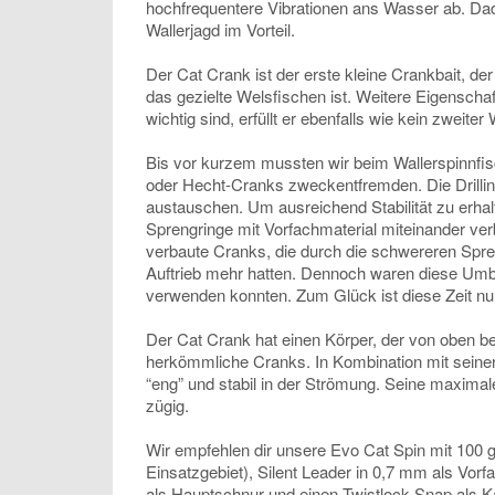
hochfrequentere Vibrationen ans Wasser ab. Dad
Wallerjagd im Vorteil.
Der Cat Crank ist der erste kleine Crankbait, der
das gezielte Welsfischen ist. Weitere Eigenscha
wichtig sind, erfüllt er ebenfalls wie kein zweite
Bis vor kurzem mussten wir beim Wallerspinnfi
oder Hecht-Cranks zweckentfremden. Die Drilli
austauschen. Um ausreichend Stabilität zu erhal
Sprengringe mit Vorfachmaterial miteinander v
verbaute Cranks, die durch die schwereren Spren
Auftrieb mehr hatten. Dennoch waren diese Um
verwenden konnten. Zum Glück ist diese Zeit nu
Der Cat Crank hat einen Körper, der von oben bet
herkömmliche Cranks. In Kombination mit seiner 
“eng” und stabil in der Strömung. Seine maximale
zügig.
Wir empfehlen dir unsere Evo Cat Spin mit 100 
Einsatzgebiet), Silent Leader in 0,7 mm als Vorf
als Hauptschnur und einen Twistlock Snap als Ka