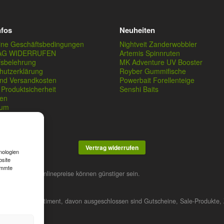
nfos
Neuheiten
ine Geschäftsbedingungen
Nightveit Zanderwobbler
AG WIDERRUFEN
Artemis Spinnruten
fsbelehrung
MK Adventure UV Booster
hutzerklärung
Royber Gummifische
und Versandkosten
Powerbait Forellenteige
Produktsicherheit
Senshi Baits
en
sum
Vertrag widerrufen
nologien
bsite
immte
stner. Unsere Onlinepreise können günstiger sein.
 das gesamte Sortiment, davon ausgeschlossen sind Gutscheine, Sale-Produkte, 