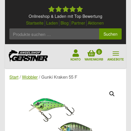
Skip
to
content
Onlineshop & Laden mit Top Bewertung
Startseite
Laden
Blog
Partner
Aktionen
Suchen
Suchen
nach:
0
KONTO
WARENKORB
ANGEBOTE
Start
/
Wobbler
/ Gunki Kraken 55 F