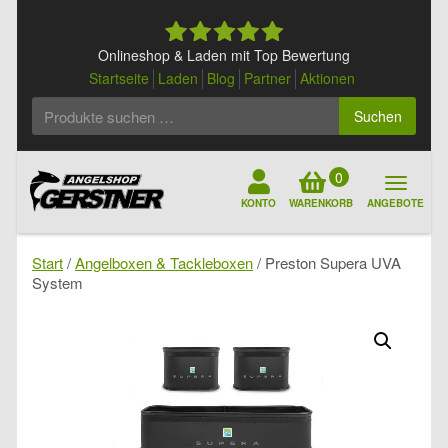
Skip
to
content
Onlineshop & Laden mit Top Bewertung
Startseite
Laden
Blog
Partner
Aktionen
Suchen
Suchen
nach:
0
KONTO
WARENKORB
ANGEBOTE
Start
/
Angelboxen & Tackleboxen
/ Preston Supera UVA
System