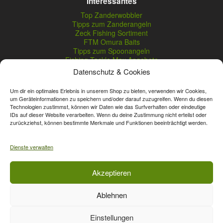
Interessantes
Top Zanderwobbler
Tipps zum Zanderangeln
Zeck Fishing Sortiment
FTM Omura Baits
Tipps zum Spoonangeln
Fishing Tackle Max Angebote
Seika Pro Produkte
Datenschutz & Cookies
Nightveit Zanderwobbler
Um dir ein optimales Erlebnis in unserem Shop zu bieten, verwenden wir Cookies,
um Geräteinformationen zu speichern und/oder darauf zuzugreifen. Wenn du diesen
Technologien zustimmst, können wir Daten wie das Surfverhalten oder eindeutige
Vertrag widerrufen
IDs auf dieser Website verarbeiten. Wenn du deine Zustimmung nicht erteilst oder
zurückziehst, können bestimmte Merkmale und Funktionen beeinträchtigt werden.
* Streichpreise sind reguläre Ladenpreise von Angelshop Gerstner.
Unsere Onlinepreise können günstiger sein.
Dienste verwalten
Affiliate, Partner Rabatt-Codes und Aktionscodes gelten für das gesamte
Akzeptieren
Sortiment, davon ausgeschlossen sind Gutscheine, Sale-Produkte, Zeck
Fishing, Daiwa, Shimano, Major Craft und A-Tec Artikel. Wert-Gutschein-
Ablehnen
Codes gelten für das gesamte Sortiment.
Einstellungen