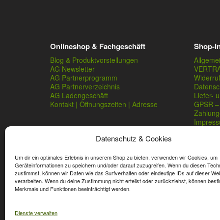
Onlineshop & Fachgeschäft
Shop-I
Blog & Produktvorstellungen
Allgeme
AG Newsletter
VERTR
AG Partnerprogramm
Widerru
AG Partnerverzeichnis
Datensc
AG Ladengeschäft
Liefer- 
Kontakt | Öffnungszeiten | Adresse
GPSR – 
Zahlung
Impres
Datenschutz & Cookies
Um dir ein optimales Erlebnis in unserem Shop zu bieten, verwenden wir Cookies, um
Geräteinformationen zu speichern und/oder darauf zuzugreifen. Wenn du diesen Tech
zustimmst, können wir Daten wie das Surfverhalten oder eindeutige IDs auf dieser We
verarbeiten. Wenn du deine Zustimmung nicht erteilst oder zurückziehst, können best
* Streichpreise sind reguläre Ladenpreise von Angelshop Ger
Merkmale und Funktionen beeinträchtigt werden.
Dienste verwalten
Affiliate, Partner Rabatt-Codes und Aktionscodes gelten für