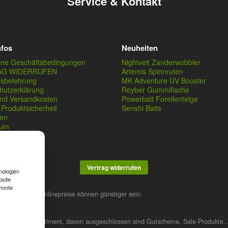
Service & Kontakt
nfos
Neuheiten
ine Geschäftsbedingungen
Nightveit Zanderwobbler
AG WIDERRUFEN
Artemis Spinnruten
fsbelehrung
MK Adventure UV Booster
hutzerklärung
Royber Gummifische
und Versandkosten
Powerbait Forellenteige
Produktsicherheit
Senshi Baits
en
sum
Vertrag widerrufen
nologien
bsite
immte
stner. Unsere Onlinepreise können günstiger sein.
 das gesamte Sortiment, davon ausgeschlossen sind Gutscheine, Sale-Produkte, 