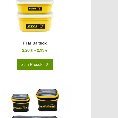
FTM Baitbox
2,20
€
–
2,95
€
zum Produkt