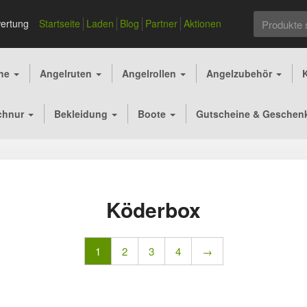
Suchen
ertung
Startseite
Laden
Blog
Partner
Aktionen
nach:
che
Angelruten
Angelrollen
Angelzubehör
chnur
Bekleidung
Boote
Gutscheine & Geschen
Köderbox
1
2
3
4
→