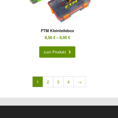
FTM Kleinteilebox
8,50
€
–
8,95
€
zum Produkt
1
2
3
4
→