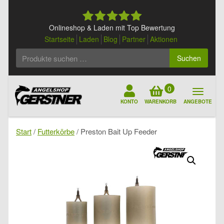
Skip
to
content
Onlineshop & Laden mit Top Bewertung
Startseite
Laden
Blog
Partner
Aktionen
Suchen
Suchen
nach:
0
KONTO
WARENKORB
ANGEBOTE
Start
/
Futterkörbe
/ Preston Bait Up Feeder