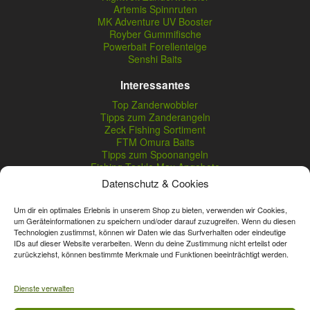
Artemis Spinnruten
MK Adventure UV Booster
Royber Gummifische
Powerbait Forellenteige
Senshi Baits
Interessantes
Top Zanderwobbler
Tipps zum Zanderangeln
Zeck Fishing Sortiment
FTM Omura Baits
Tipps zum Spoonangeln
Fishing Tackle Max Angebote
Seika Pro Produkte
Datenschutz & Cookies
Nightveit Zanderwobbler
Um dir ein optimales Erlebnis in unserem Shop zu bieten, verwenden wir Cookies,
um Geräteinformationen zu speichern und/oder darauf zuzugreifen. Wenn du diesen
Technologien zustimmst, können wir Daten wie das Surfverhalten oder eindeutige
Vertrag widerrufen
IDs auf dieser Website verarbeiten. Wenn du deine Zustimmung nicht erteilst oder
zurückziehst, können bestimmte Merkmale und Funktionen beeinträchtigt werden.
* Streichpreise sind reguläre Ladenpreise von Angelshop Gerstner.
Unsere Onlinepreise können günstiger sein.
Dienste verwalten