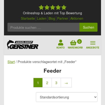
Skip
to
content
Onlineshop & Laden mit Top Bewertung
Startseite
Laden
Blog
Partner
Aktionen
Suchen
Suchen
nach:
0
KONTO
WARENKORB
ANGEBOTE
Start
/ Produkte verschlagwortet mit „Feeder“
Feeder
1
2
3
→