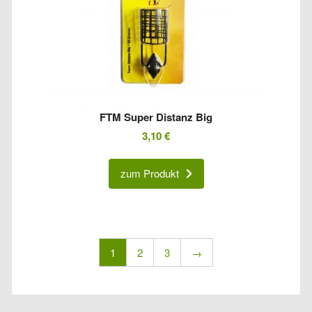
FTM Super Distanz Big
3,10
€
zum Produkt
1
2
3
→