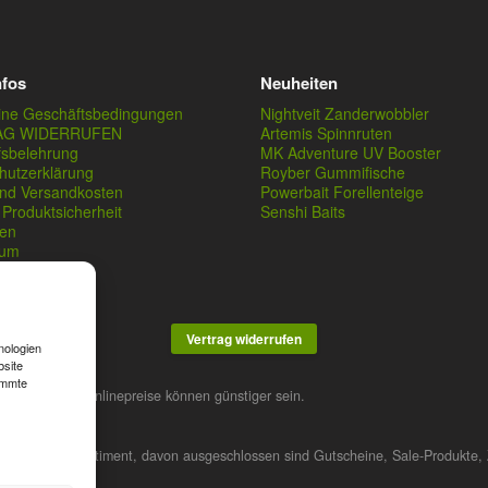
nfos
Neuheiten
ine Geschäftsbedingungen
Nightveit Zanderwobbler
AG WIDERRUFEN
Artemis Spinnruten
fsbelehrung
MK Adventure UV Booster
hutzerklärung
Royber Gummifische
und Versandkosten
Powerbait Forellenteige
Produktsicherheit
Senshi Baits
en
sum
Vertrag widerrufen
nologien
bsite
immte
stner. Unsere Onlinepreise können günstiger sein.
 das gesamte Sortiment, davon ausgeschlossen sind Gutscheine, Sale-Produkte, 