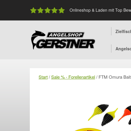
Skip
to
Onlineshop & Laden mit Top Bew
content
Zielfis
Angels
Start
/
Sale % - Forellenartikel
/ FTM Omura Bait