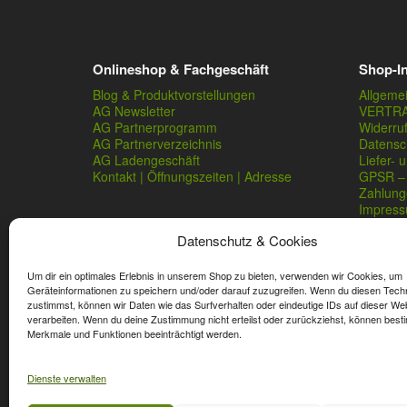
Onlineshop & Fachgeschäft
Shop-I
Blog & Produktvorstellungen
Allgeme
AG Newsletter
VERTR
AG Partnerprogramm
Widerru
AG Partnerverzeichnis
Datensc
AG Ladengeschäft
Liefer- 
Kontakt | Öffnungszeiten | Adresse
GPSR – 
Zahlung
Impres
Datenschutz & Cookies
Um dir ein optimales Erlebnis in unserem Shop zu bieten, verwenden wir Cookies, um
Geräteinformationen zu speichern und/oder darauf zuzugreifen. Wenn du diesen Tech
zustimmst, können wir Daten wie das Surfverhalten oder eindeutige IDs auf dieser We
verarbeiten. Wenn du deine Zustimmung nicht erteilst oder zurückziehst, können best
* Streichpreise sind reguläre Ladenpreise von Angelshop Ger
Merkmale und Funktionen beeinträchtigt werden.
Dienste verwalten
Affiliate, Partner Rabatt-Codes und Aktionscodes gelten für
Wert-Gutschein-Codes gelten für das gesamte Sortiment.