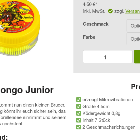
Preis
4,50
€
Preis
inkl. MwSt.
zzgl.
Versan
war:
ist:
Geschmack
4,50 €
2,00 €.
Farbe
FTM
Omura
Baits
Pongo
Junior
Menge
Pr
ongo Junior
erzeugt Mikrovibrationen
kommt nun einen kleinen Bruder.
Größe 4,5cm
 könnt ihr euch sicher sein, das
Ködergewicht 0,8g
 Forellensee einnimmt und seinem
Inhalt 7 Stück
s nachsteht.
2 Geschmachsrichtungen
nd: