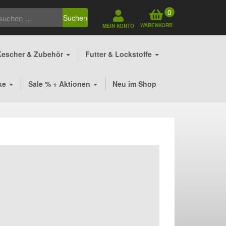
0
Suchen
WARENKORB
MEIN KONTO
Kescher & Zubehör
Futter & Lockstoffe
ke
Sale % + Aktionen
Neu im Shop
her
ler