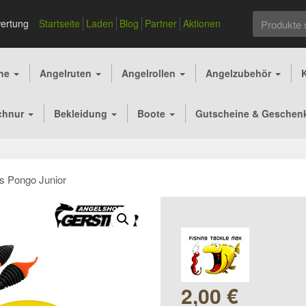
Suchen
ertung
Startseite
Laden
Blog
Partner
Aktionen
nach:
che
Angelruten
Angelrollen
Angelzubehör
chnur
Bekleidung
Boote
Gutscheine & Geschen
s Pongo Junior
Ursprünglic
Aktuel
2,00
€