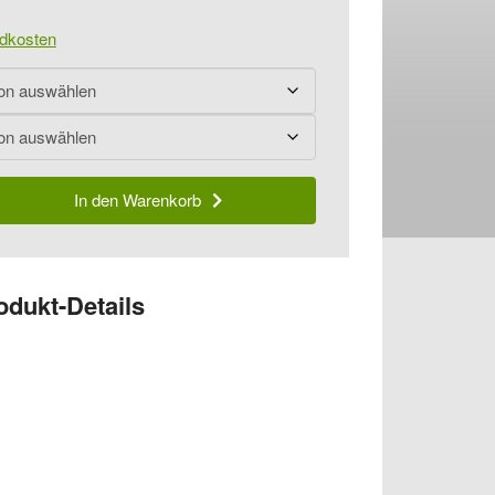
dkosten
In den Warenkorb
odukt-Details