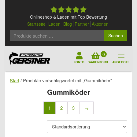
Skip
to
content
Onlineshop & Laden mit Top Bewertung
Startseite
Laden
Blog
Partner
Aktionen
Suchen
Suchen
nach:
0
KONTO
WARENKORB
ANGEBOTE
Start
/ Produkte verschlagwortet mit „Gummiköder“
Gummiköder
1
2
3
→