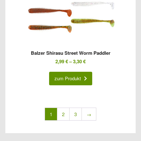
Balzer Shirasu Street Worm Paddler
2,99
€
–
3,30
€
zum Produkt
1
2
3
→