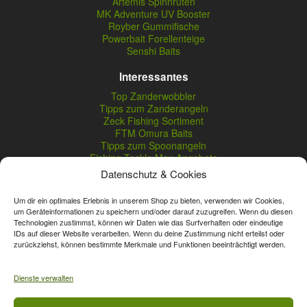
Artemis Spinnruten
MK Adventure UV Booster
Royber Gummifische
Powerbait Forellenteige
Senshi Baits
Interessantes
Top Zanderwobbler
Tipps zum Zanderangeln
Zeck Fishing Sortiment
FTM Omura Baits
Tipps zum Spoonangeln
Fishing Tackle Max Angebote
Seika Pro Produkte
Datenschutz & Cookies
Nightveit Zanderwobbler
Um dir ein optimales Erlebnis in unserem Shop zu bieten, verwenden wir Cookies,
um Geräteinformationen zu speichern und/oder darauf zuzugreifen. Wenn du diesen
Technologien zustimmst, können wir Daten wie das Surfverhalten oder eindeutige
Vertrag widerrufen
IDs auf dieser Website verarbeiten. Wenn du deine Zustimmung nicht erteilst oder
zurückziehst, können bestimmte Merkmale und Funktionen beeinträchtigt werden.
* Streichpreise sind reguläre Ladenpreise von Angelshop Gerstner.
Unsere Onlinepreise können günstiger sein.
Dienste verwalten