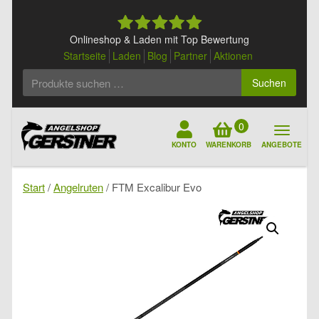
Skip
to
content
Onlineshop & Laden mit Top Bewertung
Startseite
Laden
Blog
Partner
Aktionen
Suchen
Suchen
nach:
0
KONTO
WARENKORB
ANGEBOTE
Start
/
Angelruten
/ FTM Excalibur Evo