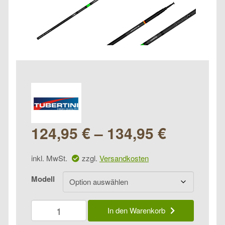
124,95
€
–
134,95
€
inkl. MwSt.
zzgl.
Versandkosten
Modell
FTM
In den Warenkorb
Excalibur
Evo