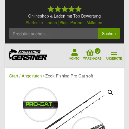
Skip
to
content
Onlineshop & Laden mit Top Bewertung
Startseite
Laden
Blog
Partner
Aktionen
Suchen
Suchen
nach:
0
KONTO
WARENKORB
ANGEBOTE
Start
/
Angelruten
/ Zeck Fishing Pro Cat soft