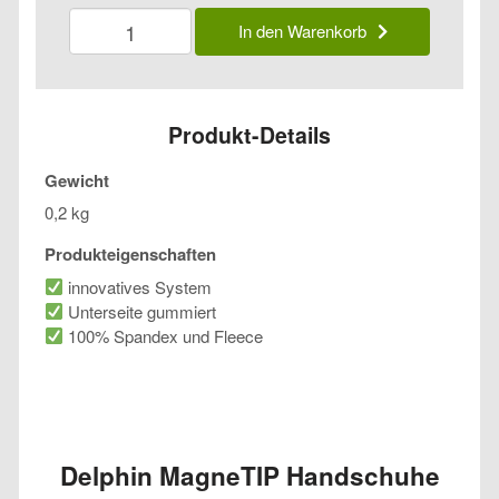
Delphin
In den Warenkorb
MagneTIP
Handschuhe
Menge
Produkt-Details
Gewicht
0,2 kg
Produkteigenschaften
innovatives System
Unterseite gummiert
100% Spandex und Fleece
Delphin MagneTIP Handschuhe