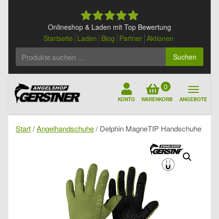
Skip
to
content
Onlineshop & Laden mit Top Bewertung
Startseite
Laden
Blog
Partner
Aktionen
Suchen
Suchen
nach:
0
KONTO
WARENKORB
ANGEBOTE
Start
/
Angelhandschuhe
/ Delphin MagneTIP Handschuhe