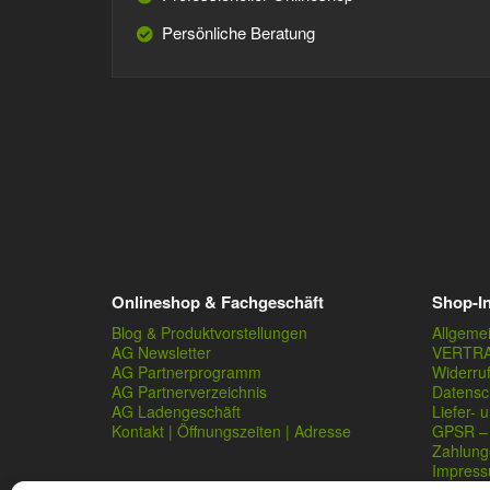
Persönliche Beratung
Onlineshop & Fachgeschäft
Shop-I
Blog & Produktvorstellungen
Allgeme
AG Newsletter
VERTR
AG Partnerprogramm
Widerru
AG Partnerverzeichnis
Datensc
AG Ladengeschäft
Liefer- 
Kontakt | Öffnungszeiten | Adresse
GPSR – 
Zahlung
Impres