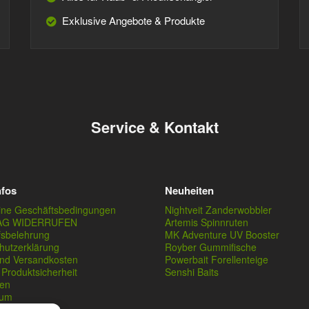
Exklusive Angebote & Produkte
Service & Kontakt
nfos
Neuheiten
ine Geschäftsbedingungen
Nightveit Zanderwobbler
AG WIDERRUFEN
Artemis Spinnruten
fsbelehrung
MK Adventure UV Booster
hutzerklärung
Royber Gummifische
und Versandkosten
Powerbait Forellenteige
Produktsicherheit
Senshi Baits
en
sum