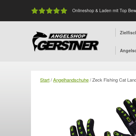
Skip
to
Onlineshop & Laden mit Top Bew
content
Zielfis
Angels
Start
/
Angelhandschuhe
/ Zeck Fishing Cat Lan