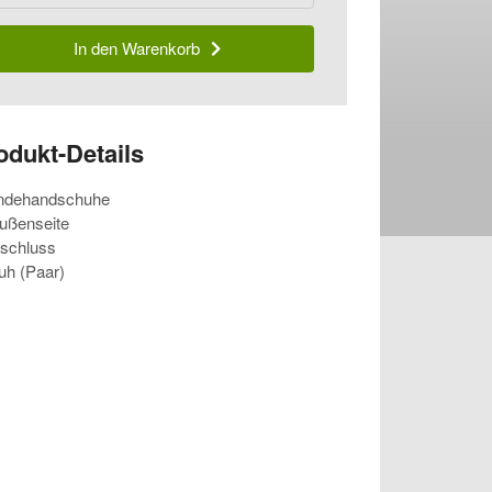
In den Warenkorb
odukt-Details
andehandschuhe
ußenseite
rschluss
uh (Paar)