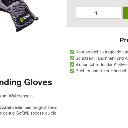
Zeck
Fishing
Cat
Landing
Gloves
Menge
Pr
Komfortabel zu tragende L
Schützen Handinnen- und A
Sicher schließender Klettve
Rechter und linker Handsch
anding Gloves
zum Wallerangeln.
 Außenseiten bestmöglich beim
he genug Gefühl, sodass du die