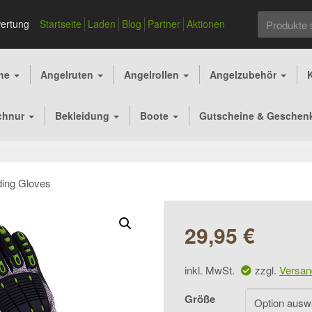
Suchen
ertung
Startseite
Laden
Blog
Partner
Aktionen
nach:
che
Angelruten
Angelrollen
Angelzubehör
chnur
Bekleidung
Boote
Gutscheine & Geschen
ding Gloves
29,95
€
inkl. MwSt.
zzgl.
Versan
Größe