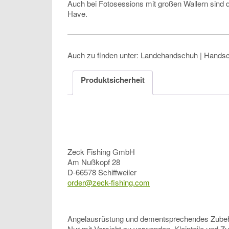
Auch bei Fotosessions mit großen Wallern sind 
Have.
Auch zu finden unter: Landehandschuh | Hands
Produktsicherheit
Zeck Fishing GmbH
Am Nußkopf 28
D-66578 Schiffweiler
order@zeck-fishing.com
Angelausrüstung und dementsprechendes Zubehör, 
Nur mit Vorsicht zu verwenden, Kleinteile und Z