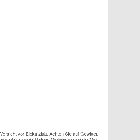
sicht vor Elektrizität. Achten Sie auf Gewitter.
anten oder scharfe Haken: Verletzungsgefahr. Von