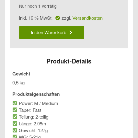
Nur noch 1 vorrätig
inkl. 19 % MwSt.
zzgl.
Versandkosten
A-
In den Warenkorb
Tec
Crazee
Bass
Game
C6102M
Produkt-Details
Menge
Gewicht
0,5 kg
Produkteigenschaften
Power: M / Medium
Taper: Fast
Teilung: 2-teilig
Länge: 2,08m
Gewicht: 127g
WG: 5-21g