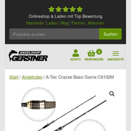
Skip
to
content
Onlineshop & Laden mit Top Bewertung
Startseite
Laden
Blog
Partner
Aktionen
Suchen
Suchen
nach:
0
KONTO
WARENKORB
ANGEBOTE
Start
/
Angelruten
/ A-Tec Crazee Bass Game C6102M