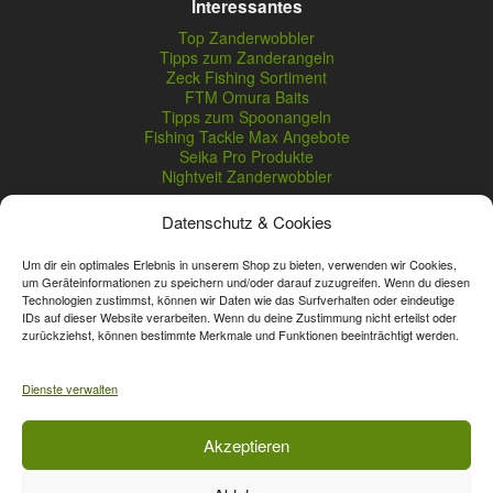
Interessantes
Top Zanderwobbler
Tipps zum Zanderangeln
Zeck Fishing Sortiment
FTM Omura Baits
Tipps zum Spoonangeln
Fishing Tackle Max Angebote
Seika Pro Produkte
Nightveit Zanderwobbler
Datenschutz & Cookies
Vertrag widerrufen
Um dir ein optimales Erlebnis in unserem Shop zu bieten, verwenden wir Cookies,
um Geräteinformationen zu speichern und/oder darauf zuzugreifen. Wenn du diesen
Technologien zustimmst, können wir Daten wie das Surfverhalten oder eindeutige
* Streichpreise sind reguläre Ladenpreise von Angelshop Gerstner.
IDs auf dieser Website verarbeiten. Wenn du deine Zustimmung nicht erteilst oder
Unsere Onlinepreise können günstiger sein.
zurückziehst, können bestimmte Merkmale und Funktionen beeinträchtigt werden.
Affiliate, Partner Rabatt-Codes und Aktionscodes gelten für das gesamte
Dienste verwalten
Sortiment, davon ausgeschlossen sind Gutscheine, Sale-Produkte, Zeck
Fishing, Daiwa, Shimano, Major Craft und A-Tec Artikel. Wert-Gutschein-
Codes gelten für das gesamte Sortiment.
Akzeptieren