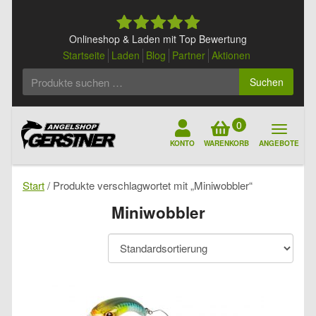
Skip
to
content
Onlineshop & Laden mit Top Bewertung
Startseite
Laden
Blog
Partner
Aktionen
Suchen
Suchen
nach:
0
KONTO
WARENKORB
ANGEBOTE
Start
/ Produkte verschlagwortet mit „Miniwobbler“
Miniwobbler