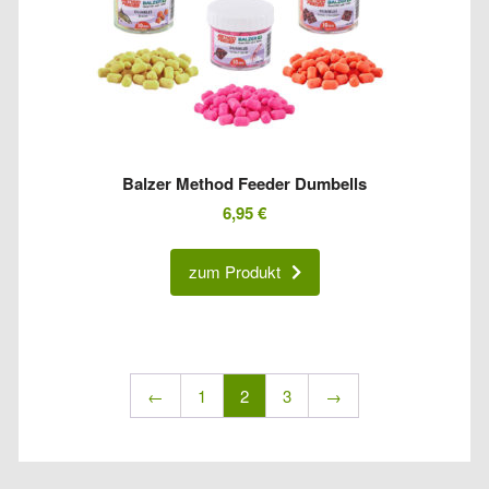
Balzer Method Feeder Dumbells
6,95
€
zum Produkt
←
1
2
3
→