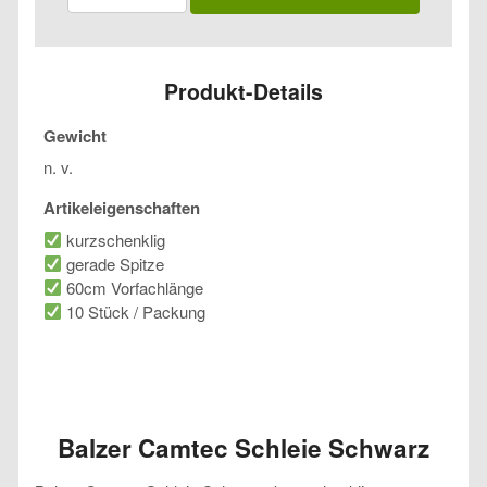
Schleie
Schwarz
Menge
Produkt-Details
Gewicht
n. v.
Artikeleigenschaften
kurzschenklig
gerade Spitze
60cm Vorfachlänge
10 Stück / Packung
Balzer Camtec Schleie Schwarz