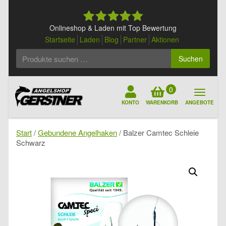
Skip
to
content
Onlineshop & Laden mit Top Bewertung
Startseite
Laden
Blog
Partner
Aktionen
Suchen
Suchen
nach:
0
KONTO
WARENKORB
ANGEBOTE
Start
/
Gebundene Angelhaken
/ Balzer Camtec Schleie
Schwarz