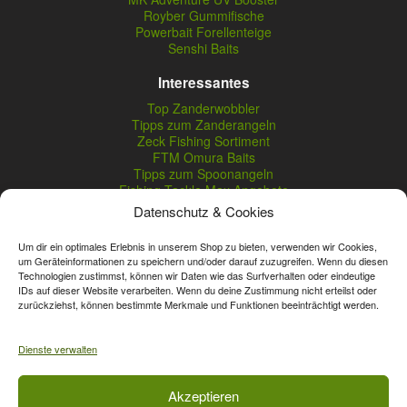
Royber Gummifische
Powerbait Forellenteige
Senshi Baits
Interessantes
Top Zanderwobbler
Tipps zum Zanderangeln
Zeck Fishing Sortiment
FTM Omura Baits
Tipps zum Spoonangeln
Fishing Tackle Max Angebote
Seika Pro Produkte
Datenschutz & Cookies
Nightveit Zanderwobbler
Um dir ein optimales Erlebnis in unserem Shop zu bieten, verwenden wir Cookies,
um Geräteinformationen zu speichern und/oder darauf zuzugreifen. Wenn du diesen
Technologien zustimmst, können wir Daten wie das Surfverhalten oder eindeutige
Vertrag widerrufen
IDs auf dieser Website verarbeiten. Wenn du deine Zustimmung nicht erteilst oder
zurückziehst, können bestimmte Merkmale und Funktionen beeinträchtigt werden.
* Streichpreise sind reguläre Ladenpreise von Angelshop Gerstner.
Unsere Onlinepreise können günstiger sein.
Dienste verwalten
Affiliate, Partner Rabatt-Codes und Aktionscodes gelten für das gesamte
Akzeptieren