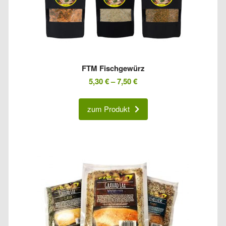
FTM Fischgewürz
5,30
€
–
7,50
€
zum Produkt