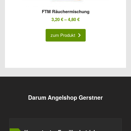
FTM Räuchermischung
3,20
€
–
4,80
€
zum Produkt
Darum Angelshop Gerstner