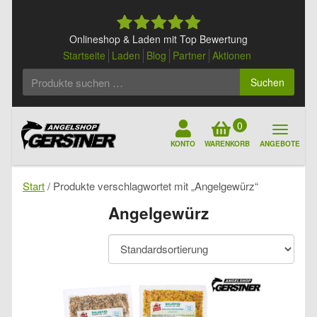
Skip
to
content
Onlineshop & Laden mit Top Bewertung
Startseite
Laden
Blog
Partner
Aktionen
Suchen
Suchen
nach:
0
KONTO
WARENKORB
ANGEBOTE
Start
/ Produkte verschlagwortet mit „Angelgewürz“
Angelgewürz