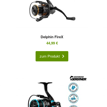
Delphin FireX
44,99
€
zum Produkt