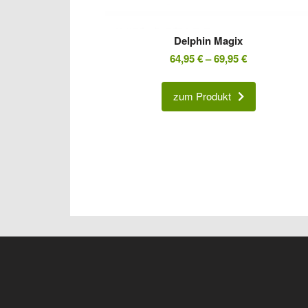
Delphin Magix
64,95
€
–
69,95
€
zum Produkt