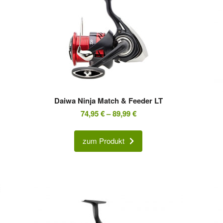
Daiwa Ninja Match & Feeder LT
74,95
€
–
89,99
€
zum Produkt