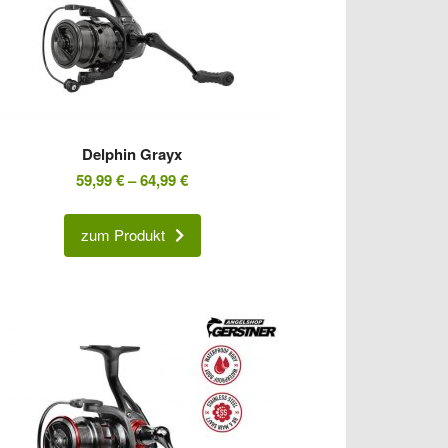
Delphin Grayx
59,99
€
–
64,99
€
zum Produkt