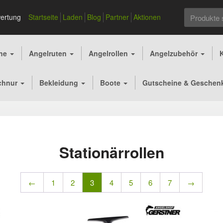
Suchen
ertung
Startseite
Laden
Blog
Partner
Aktionen
nach:
che
Angelruten
Angelrollen
Angelzubehör
chnur
Bekleidung
Boote
Gutscheine & Geschen
Stationärrollen
←
1
2
3
4
5
6
7
→