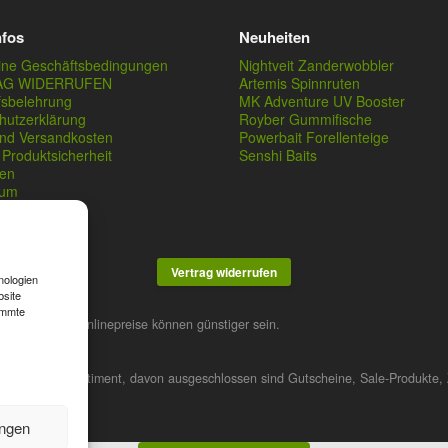
nfos
Neuheiten
ine Geschäftsbedingungen
Nightveit Zanderwobbler
AG WIDERRUFEN
Artemis Spinnruten
fsbelehrung
MK Adventure UV Booster
hutzerklärung
Royber Gummifische
und Versandkosten
Powerbait Forellenteige
Produktsicherheit
Senshi Baits
en
sum
Vertrag widerrufen
nologien
bsite
immte
stner. Unsere Onlinepreise können günstiger sein.
 das gesamte Sortiment, davon ausgeschlossen sind Gutscheine, Sale-Produkte, 
ungen