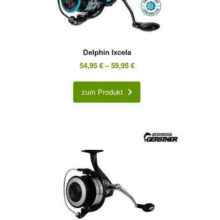
Delphin Ixcela
54,95
€
–
59,95
€
zum Produkt