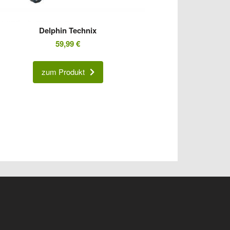
Delphin Technix
59,99
€
zum Produkt