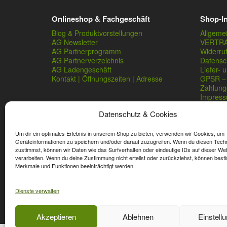
Onlineshop & Fachgeschäft
Shop-I
Blog & Produktvorstellungen
Allgeme
AG Newsletter
VERTR
AG Partnerprogramm
Widerru
AG Partnerverzeichnis
Datensc
AG Ladengeschäft
Liefer- 
Kontakt | Öffnungszeiten | Adresse
GPSR – 
Zahlung
Impres
Datenschutz & Cookies
Um dir ein optimales Erlebnis in unserem Shop zu bieten, verwenden wir Cookies, um
Geräteinformationen zu speichern und/oder darauf zuzugreifen. Wenn du diesen Tech
zustimmst, können wir Daten wie das Surfverhalten oder eindeutige IDs auf dieser We
verarbeiten. Wenn du deine Zustimmung nicht erteilst oder zurückziehst, können best
* Streichpreise sind reguläre Ladenpreise von Angelshop Ger
Merkmale und Funktionen beeinträchtigt werden.
Dienste verwalten
Affiliate, Partner Rabatt-Codes und Aktionscodes gelten für
Wert-Gutschein-Codes gelten für das gesamte Sortiment.
Akzeptieren
Ablehnen
Einstell