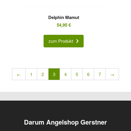
Delphin Mamut
54,95
€
zum Produkt
←
1
2
3
4
5
6
7
→
Darum Angelshop Gerstner