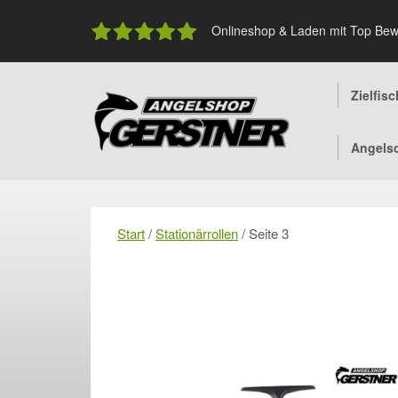
Skip
to
Onlineshop & Laden mit Top Bew
content
Zielfis
Angels
Start
/
Stationärrollen
/ Seite 3