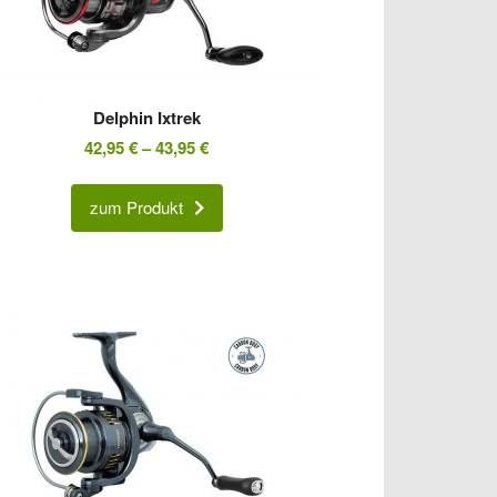
Delphin Ixtrek
42,95
€
–
43,95
€
zum Produkt