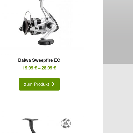
Daiwa Sweepfire EC
19,99
€
–
28,99
€
zum Produkt