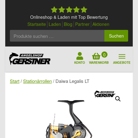
Skip
to
content
Onlineshop & Laden mit Top Bewertung
Startseite
Laden
Blog
Partner
Aktionen
Suchen
Suchen
nach:
0
KONTO
WARENKORB
ANGEBOTE
Start
/
Stationärrollen
/ Daiwa Legalis LT