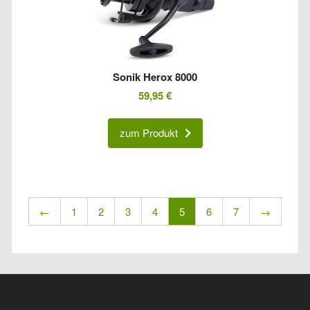
Sonik Herox 8000
59,95
€
zum Produkt
←
1
2
3
4
5
6
7
→