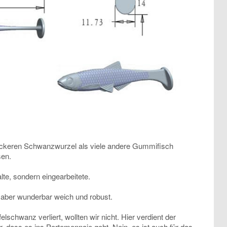
dickeren Schwanzwurzel als viele andere Gummifisch
sen.
te, sondern eingearbeitete.
 aber wunderbar weich und robust.
schwanz verliert, wollten wir nicht. Hier verdient der
ur, dass es ins Portemonnaie geht. Nein, es ist auch für das