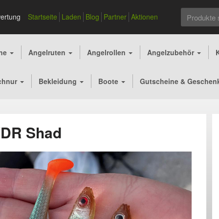
Suchen
ertung
Startseite
Laden
Blog
Partner
Aktionen
nach:
che
Angelruten
Angelrollen
Angelzubehör
chnur
Bekleidung
Boote
Gutscheine & Geschen
VDR Shad