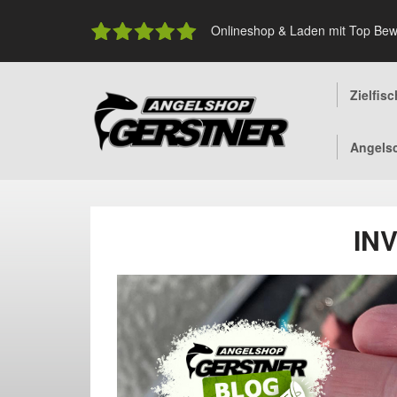
Skip
to
Onlineshop & Laden mit Top Bew
content
Zielfis
Angels
IN