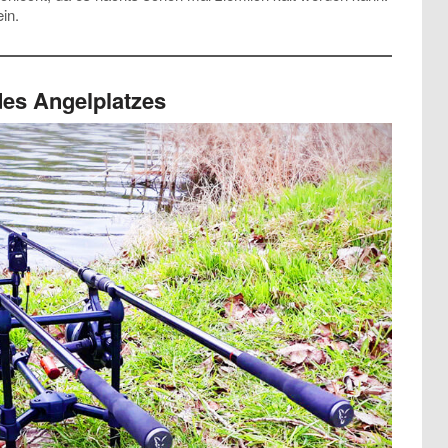
in.
es Angelplatzes