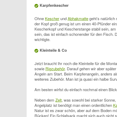
Karpfenkescher
Ohne
Kescher
und
Abhakmatte
geht’s natürlich
der Kopf groß genug ist um einen 40-Pfünder ein
Kescherkopf und Kescherstange stabil sein, am b
sein, das ist einfach schonender für den Fisch. D
wichtigte.
Kleinteile & Co
Jetzt braucht Ihr noch die Kleinteile für die Mo
sowie
Rigzubehör
. Darauf gehen wir aber später
Angeln am Start. Beim Karpfenangeln, anders a
weiteres Zubehör. Man ist ja quasi ein halbe Su
Am besten wirfst du einfach nochmal einen Blick
Neben dem
Zelt
, was sowohl bei starker Sonne,
Angelplatz ist benötigt man einen ordentlichen
Ka
Natur ist es zwar schön, aber auf dem Boden mö
Rücken! Ein Schlafsack macht sich auch nicht s