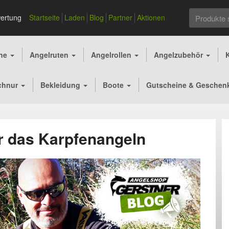
Suchen
ertung
Startseite
Laden
Blog
Partner
Aktionen
nach:
che
Angelruten
Angelrollen
Angelzubehör
chnur
Bekleidung
Boote
Gutscheine & Geschen
r das Karpfenangeln