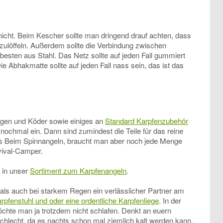
 nicht. Beim Kescher sollte man dringend drauf achten, dass
zulöffeln. Außerdem sollte die Verbindung zwischen
esten aus Stahl. Das Netz sollte auf jeden Fall gummiert
ie Abhakmatte sollte auf jeden Fall nass sein, das ist das
ntagen und Köder sowie einiges an
Standard Karpfenzubehör
 nochmal ein. Dann sind zumindest die Teile für das reine
ls Beim Spinnangeln, braucht man aber noch jede Menge
rvival-Camper.
 in unser
Sortiment zum Karpfenangeln
.
 als auch bei starkem Regen ein verlässlicher Partner am
rpfenstuhl und oder eine ordentliche Karpfenliege
. In der
chte man ja trotzdem nicht schlafen. Denkt an euern
chlecht, da es nachts schon mal ziemlich kalt werden kann.