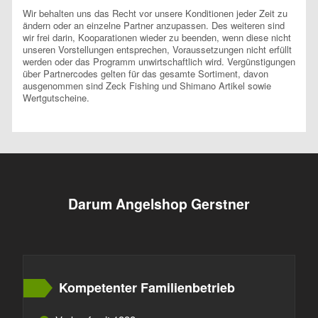
Wir behalten uns das Recht vor unsere Konditionen jeder Zeit zu
ändern oder an einzelne Partner anzupassen. Des weiteren sind
wir frei darin, Kooparationen wieder zu beenden, wenn diese nicht
unseren Vorstellungen entsprechen, Voraussetzungen nicht erfüllt
werden oder das Programm unwirtschaftlich wird. Vergünstigungen
über Partnercodes gelten für das gesamte Sortiment, davon
ausgenommen sind Zeck Fishing und Shimano Artikel sowie
Wertgutscheine.
Darum Angelshop Gerstner
Kompetenter Familienbetrieb