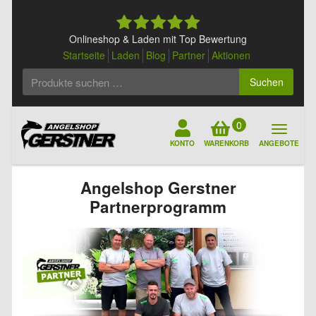
Skip
to
content
Onlineshop & Laden mit Top Bewertung
Startseite
Laden
Blog
Partner
Aktionen
Suchen
Suchen
nach:
0
KONTO
WARENKORB
ANGEBOTE
Angelshop Gerstner
Partnerprogramm