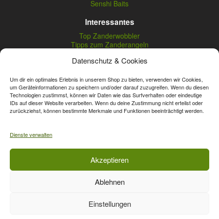
Senshi Baits
Interessantes
Top Zanderwobbler
Tipps zum Zanderangeln
Zeck Fishing Sortiment
Datenschutz & Cookies
FTM Omura Baits
Tipps zum Spoonangeln
Fishing Tackle Max Angebote
Um dir ein optimales Erlebnis in unserem Shop zu bieten, verwenden wir Cookies,
um Geräteinformationen zu speichern und/oder darauf zuzugreifen. Wenn du diesen
Seika Pro Produkte
Technologien zustimmst, können wir Daten wie das Surfverhalten oder eindeutige
Nightveit Zanderwobbler
IDs auf dieser Website verarbeiten. Wenn du deine Zustimmung nicht erteilst oder
zurückziehst, können bestimmte Merkmale und Funktionen beeinträchtigt werden.
Vertrag widerrufen
Dienste verwalten
* Streichpreise sind reguläre Ladenpreise von Angelshop Gerstner.
Akzeptieren
Unsere Onlinepreise können günstiger sein.
Ablehnen
Affiliate, Partner Rabatt-Codes und Aktionscodes gelten für das gesamte
Sortiment, davon ausgeschlossen sind Gutscheine, Sale-Produkte, Zeck
Einstellungen
Fishing, Daiwa, Shimano, Major Craft und A-Tec Artikel. Wert-Gutschein-
Codes gelten für das gesamte Sortiment.