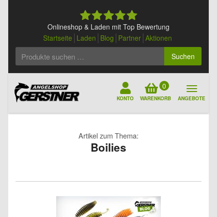
Skip
to
content
Onlineshop & Laden mit Top Bewertung
Startseite
Laden
Blog
Partner
Aktionen
Suchen
Suchen
nach:
0
KONTO
WARENKORB
ANGEBOTE
Artikel zum Thema:
Boilies