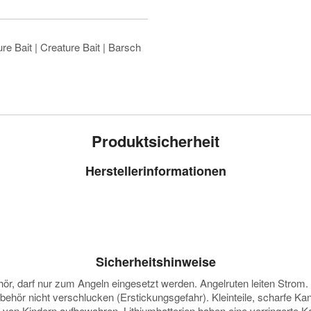
re Bait | Creature Bait | Barsch
Produktsicherheit
Herstellerinformationen
Sicherheitshinweise
darf nur zum Angeln eingesetzt werden. Angelruten leiten Strom. Vor
ubehör nicht verschlucken (Erstickungsgefahr). Kleinteile, scharfe K
e von Kindern aufbewahren. Lithiumbatterien haben eine verringerte