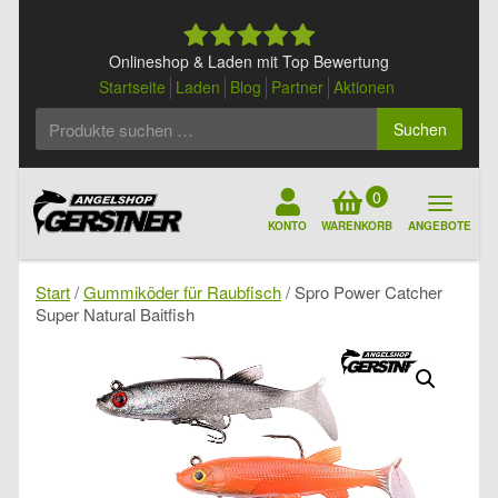
Skip
to
content
Onlineshop & Laden mit Top Bewertung
Startseite
Laden
Blog
Partner
Aktionen
Suchen
Suchen
nach:
0
KONTO
WARENKORB
ANGEBOTE
Start
/
Gummiköder für Raubfisch
/ Spro Power Catcher
Super Natural Baitfish