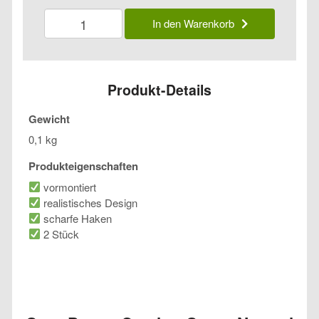
Spro
In den Warenkorb
Power
Catcher
Super
Natural
Baitfish
Produkt-Details
Menge
Gewicht
0,1 kg
Produkteigenschaften
vormontiert
realistisches Design
scharfe Haken
2 Stück