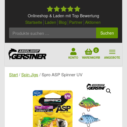
Skip
to
content
Onlineshop & Laden mit Top Bewertung
Startseite
Laden
Blog
Partner
Aktionen
Suchen
Suchen
nach:
0
KONTO
WARENKORB
ANGEBOTE
Start
/
Spin Jigs
/ Spro ASP Spinner UV