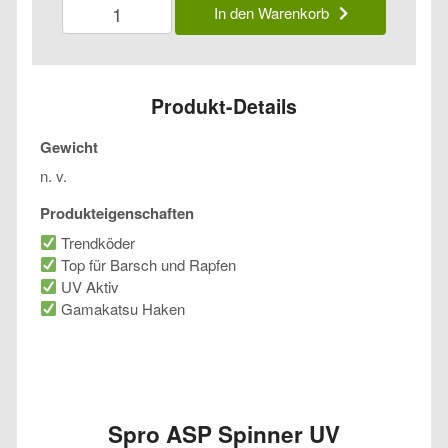
Spro
In den Warenkorb
ASP
Spinner
UV
Menge
Produkt-Details
Gewicht
n. v.
Produkteigenschaften
Trendköder
Top für Barsch und Rapfen
UV Aktiv
Gamakatsu Haken
Spro ASP Spinner UV